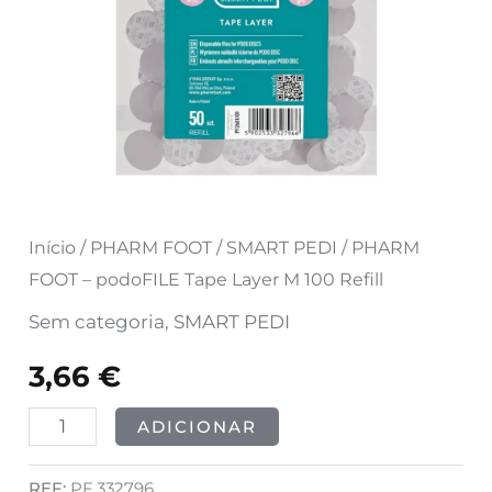
Layer
M
100
Refill
Início
/
PHARM FOOT
/
SMART PEDI
/ PHARM
FOOT – podoFILE Tape Layer M 100 Refill
Sem categoria
,
SMART PEDI
3,66
€
ADICIONAR
REF:
PF.332796