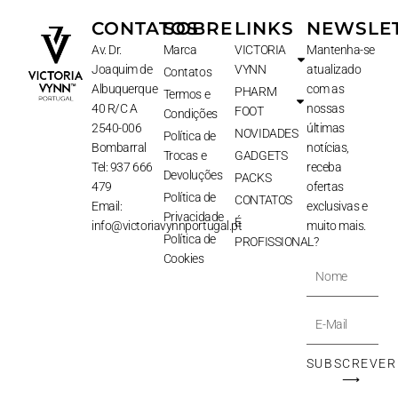
CONTATOS
SOBRE
LINKS
NEWSLE
Av. Dr.
Marca
VICTORIA
Mantenha-se
Joaquim de
VYNN
atualizado
Contatos
Albuquerque
com as
PHARM
Termos e
40 R/C A
nossas
FOOT
Condições
2540-006
últimas
NOVIDADES
Política de
Bombarral
notícias,
Trocas e
GADGETS
Tel: 937 666
receba
Devoluções
PACKS
479
ofertas
Política de
CONTATOS
Email:
exclusivas e
Privacidade
É
info@victoriavynnportugal.pt
muito mais.
Política de
PROFISSIONAL?
Cookies
Nome
E-
Mail
SUBSCREVER
⟶