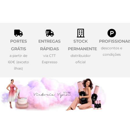
PORTES
ENTREGAS
STOCK
PROFISSIONAI
descontos e
GRÁTIS
RÁPIDAS
PERMANENTE
condições
a partir de
via CTT
distribuidor
60€ (exceto
Expresso
oficial
ilhas)