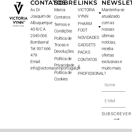
CONTATOS
SOBRE
LINKS
NEWSLE
Av. Dr.
Marca
VICTORIA
Mantenha-se
Joaquim de
VYNN
atualizado
Contatos
Albuquerque
com as
PHARM
Termos e
40 R/C A
nossas
FOOT
Condições
2540-006
últimas
NOVIDADES
Política de
Bombarral
notícias,
Trocas e
GADGETS
Tel: 937 666
receba
Devoluções
PACKS
479
ofertas
Política de
CONTATOS
Email:
exclusivas e
Privacidade
É
info@victoriavynnportugal.pt
muito mais.
Política de
PROFISSIONAL?
Cookies
Nome
E-
Mail
SUBSCREVER
⟶