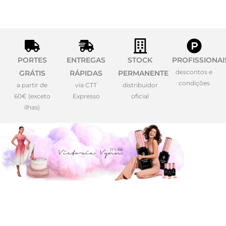
PORTES
ENTREGAS
STOCK
PROFISSIONAI
descontos e
GRÁTIS
RÁPIDAS
PERMANENTE
condições
a partir de
via CTT
distribuidor
60€ (exceto
Expresso
oficial
ilhas)