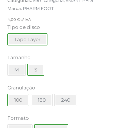
Categorias:
Sem categoria
,
SMART PEDI
Marca:
PHARM FOOT
4,00
€
c/ IVA
Tipo de disco
Tape Layer
Tamanho
M
S
Granulação
100
180
240
Formato