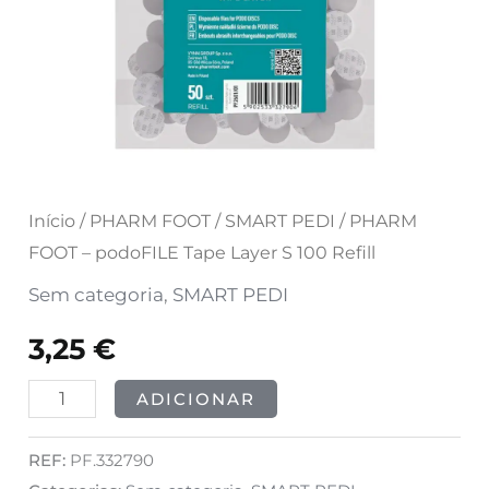
S
100
Refill
Início
/
PHARM FOOT
/
SMART PEDI
/ PHARM
FOOT – podoFILE Tape Layer S 100 Refill
Sem categoria
,
SMART PEDI
3,25
€
ADICIONAR
REF:
PF.332790