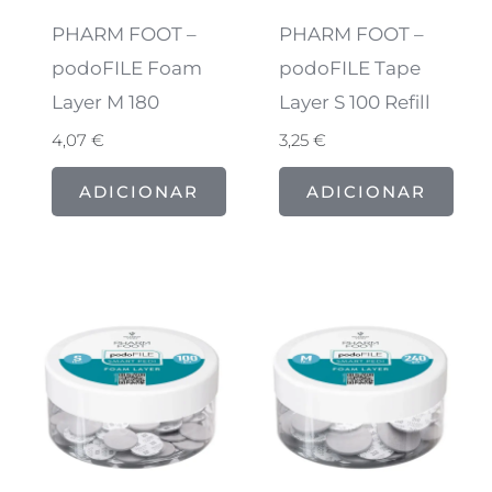
PHARM FOOT –
PHARM FOOT –
podoFILE Foam
podoFILE Tape
Layer M 180
Layer S 100 Refill
4,07
€
3,25
€
ADICIONAR
ADICIONAR