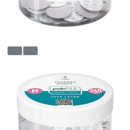
M
240