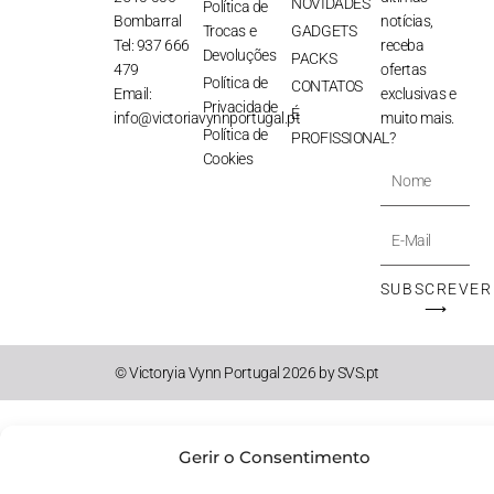
NOVIDADES
Política de
Bombarral
notícias,
Trocas e
GADGETS
Tel: 937 666
receba
Devoluções
PACKS
479
ofertas
Política de
CONTATOS
Email:
exclusivas e
Privacidade
É
info@victoriavynnportugal.pt
muito mais.
Política de
PROFISSIONAL?
Cookies
Nome
E-
Mail
SUBSCREVER
⟶
© Victoryia Vynn Portugal 2026 by SVS.pt
Gerir o Consentimento