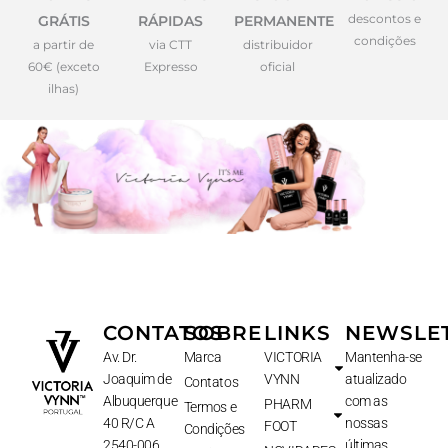
descontos e
GRÁTIS
RÁPIDAS
PERMANENTE
condições
a partir de
via CTT
distribuidor
60€ (exceto
Expresso
oficial
ilhas)
CONTATOS
SOBRE
LINKS
NEWSLE
Av. Dr.
Marca
VICTORIA
Mantenha-se
Joaquim de
VYNN
atualizado
Contatos
Albuquerque
com as
PHARM
Termos e
40 R/C A
nossas
FOOT
Condições
2540-006
últimas