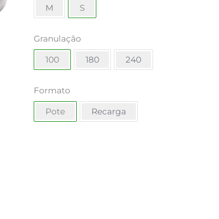
M
S
Granulação
100
180
240
Formato
Pote
Recarga