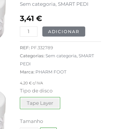
FOOT
Sem categoria
,
SMART PEDI
-
3,41
€
podoFILE
Tape
ADICIONAR
Layer
S
REF:
PF.332789
Categorias:
Sem categoria
,
SMART
100
PEDI
Marca:
PHARM FOOT
4,20
€
c/ IVA
Tipo de disco
Tape Layer
Tamanho