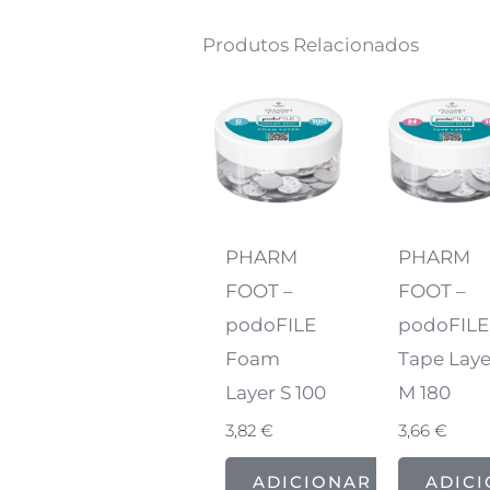
Produtos Relacionados
PHARM
PHARM
FOOT –
FOOT –
podoFILE
podoFILE
Foam
Tape Laye
Layer S 100
M 180
3,82
€
3,66
€
ADICIONAR
ADIC