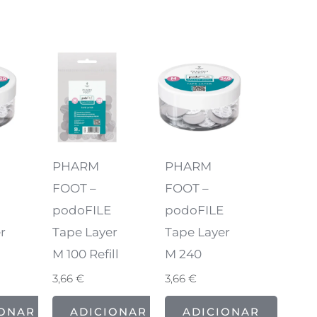
PHARM
PHARM
FOOT –
FOOT –
podoFILE
podoFILE
r
Tape Layer
Tape Layer
M 100 Refill
M 240
3,66
€
3,66
€
IONAR
ADICIONAR
ADICIONAR