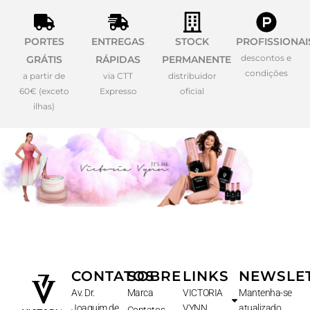
PORTES
ENTREGAS
STOCK
PROFISSIONAI
descontos e
GRÁTIS
RÁPIDAS
PERMANENTE
condições
a partir de
via CTT
distribuidor
60€ (exceto
Expresso
oficial
ilhas)
CONTATOS
SOBRE
LINKS
NEWSLE
Av. Dr.
Marca
VICTORIA
Mantenha-se
Joaquim de
VYNN
atualizado
Contatos