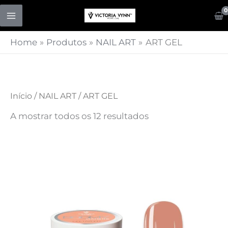
Skip
to
content
Home
Produtos
NAIL ART
ART GEL
Início
/
NAIL ART
/ ART GEL
A mostrar todos os 12 resultados