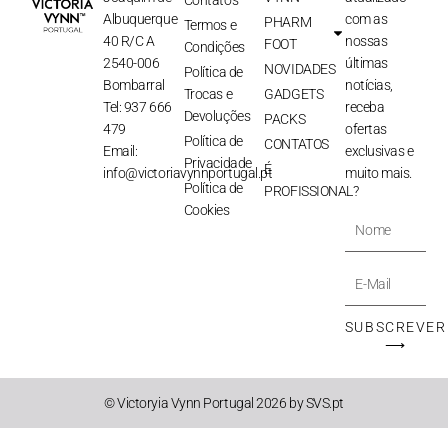
Albuquerque
com as
PHARM
Termos e
40 R/C A
nossas
FOOT
Condições
2540-006
últimas
NOVIDADES
Política de
Bombarral
notícias,
Trocas e
GADGETS
Tel: 937 666
receba
Devoluções
PACKS
479
ofertas
Política de
CONTATOS
Email:
exclusivas e
Privacidade
É
info@victoriavynnportugal.pt
muito mais.
Política de
PROFISSIONAL?
Cookies
Nome
E-
Mail
SUBSCREVER
⟶
© Victoryia Vynn Portugal 2026 by SVS.pt