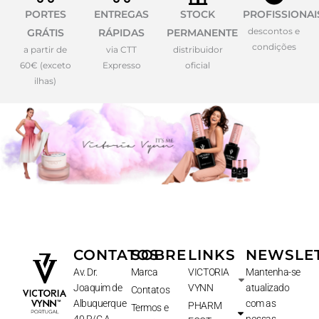
PORTES
ENTREGAS
STOCK
PROFISSIONAI
descontos e
GRÁTIS
RÁPIDAS
PERMANENTE
condições
a partir de
via CTT
distribuidor
60€ (exceto
Expresso
oficial
ilhas)
CONTATOS
SOBRE
LINKS
NEWSLE
Av. Dr.
Marca
VICTORIA
Mantenha-se
Joaquim de
VYNN
atualizado
Contatos
Albuquerque
com as
PHARM
Termos e