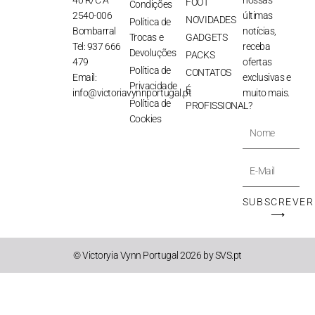
40 R/C A
nossas
FOOT
Condições
2540-006
últimas
NOVIDADES
Política de
Bombarral
notícias,
Trocas e
GADGETS
Tel: 937 666
receba
Devoluções
PACKS
479
ofertas
Política de
CONTATOS
Email:
exclusivas e
Privacidade
É
info@victoriavynnportugal.pt
muito mais.
Política de
PROFISSIONAL?
Cookies
Nome
E-
Mail
SUBSCREVER
⟶
© Victoryia Vynn Portugal 2026 by SVS.pt