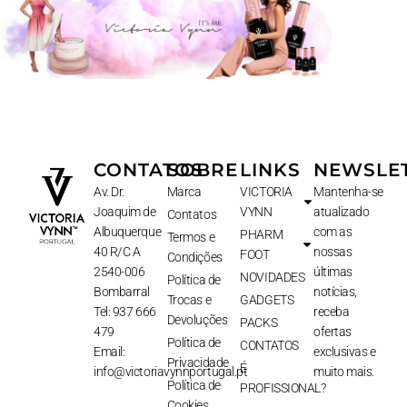
CONTATOS
SOBRE
LINKS
NEWSLE
Av. Dr.
Marca
VICTORIA
Mantenha-se
Joaquim de
VYNN
atualizado
Contatos
Albuquerque
com as
PHARM
Termos e
40 R/C A
nossas
FOOT
Condições
2540-006
últimas
NOVIDADES
Política de
Bombarral
notícias,
Trocas e
GADGETS
Tel: 937 666
receba
Devoluções
PACKS
479
ofertas
Política de
CONTATOS
Email:
exclusivas e
Privacidade
É
info@victoriavynnportugal.pt
muito mais.
Política de
PROFISSIONAL?
Cookies