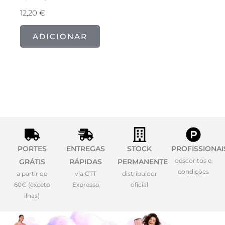
12,20
€
ADICIONAR
PORTES
ENTREGAS
STOCK
PROFISSIONAI
descontos e
GRÁTIS
RÁPIDAS
PERMANENTE
condições
a partir de
via CTT
distribuidor
60€ (exceto
Expresso
oficial
ilhas)