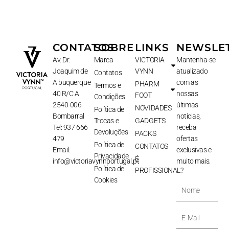
CONTATOS
SOBRE
LINKS
NEWSLE
Av. Dr.
Marca
VICTORIA
Mantenha-se
Joaquim de
VYNN
atualizado
Contatos
Albuquerque
com as
PHARM
Termos e
40 R/C A
nossas
FOOT
Condições
2540-006
últimas
NOVIDADES
Política de
Bombarral
notícias,
Trocas e
GADGETS
Tel: 937 666
receba
Devoluções
PACKS
479
ofertas
Política de
CONTATOS
Email:
exclusivas e
Privacidade
É
info@victoriavynnportugal.pt
muito mais.
Política de
PROFISSIONAL?
Cookies
Nome
E-