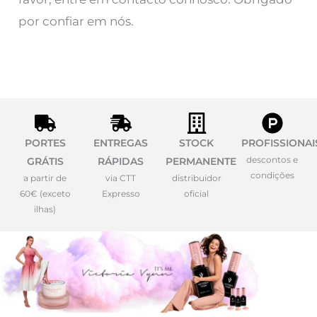
por confiar em nós.
PORTES
ENTREGAS
STOCK
PROFISSIONAI
descontos e
GRÁTIS
RÁPIDAS
PERMANENTE
condições
a partir de
via CTT
distribuidor
60€ (exceto
Expresso
oficial
ilhas)