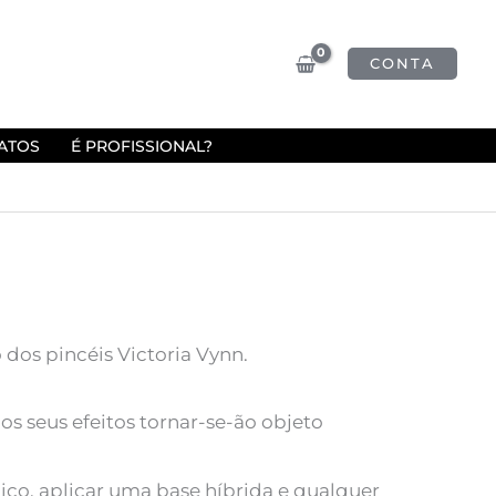
CONTA
ATOS
É PROFISSIONAL?
dos pincéis Victoria Vynn.
os seus efeitos tornar-se-ão objeto
ico, aplicar uma base híbrida e qualquer