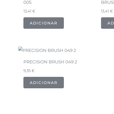
005
BRUS
13,41
€
13,41
€
ADICIONAR
AD
PRECISION BRUSH 049 2
9,35
€
ADICIONAR