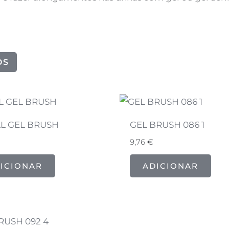
OS
AL GEL BRUSH
GEL BRUSH 086 1
9,76
€
ICIONAR
ADICIONAR