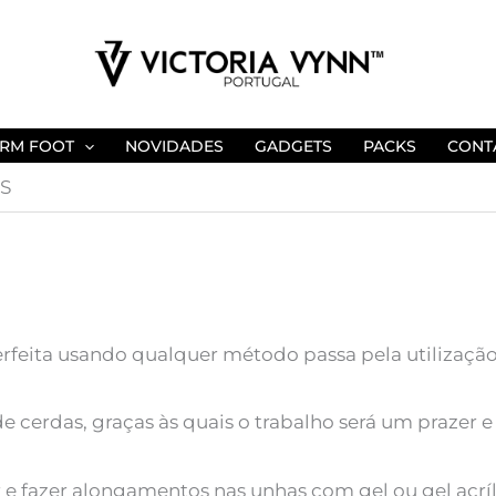
RM FOOT
NOVIDADES
GADGETS
PACKS
CONT
S
feita usando qualquer método passa pela utilização 
cerdas, graças às quais o trabalho será um prazer e 
 e fazer alongamentos nas unhas com gel ou gel acríl