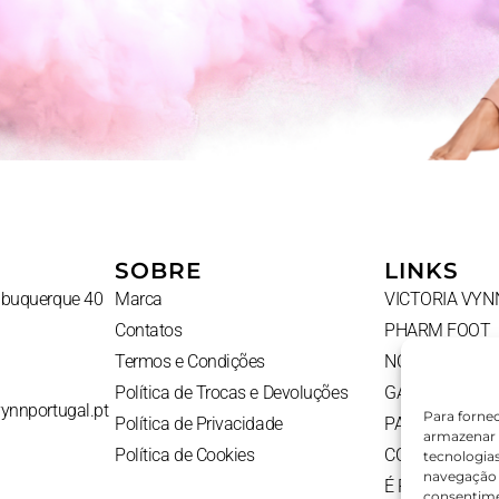
SOBRE
LINKS
Albuquerque 40
Marca
VICTORIA VYN
Contatos
PHARM FOOT
Termos e Condições
NOVIDADES
Política de Trocas e Devoluções
GADGETS
vynnportugal.pt
Para forne
Política de Privacidade
PACKS
armazenar 
Política de Cookies
CONTATOS
tecnologia
navegação o
É PROFISSION
consentime