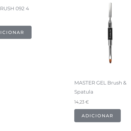
RUSH 092 4
ICIONAR
MASTER GEL Brush &
Spatula
14,23
€
ADICIONAR