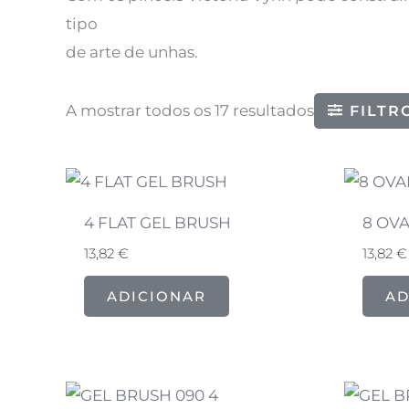
tipo
de arte de unhas.
A mostrar todos os 17 resultados
FILTR
4 FLAT GEL BRUSH
8 OV
13,82
€
13,82
€
ADICIONAR
AD