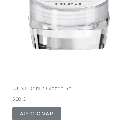
DUST Donut Glazed 5g
5,28
€
ADICIONAR