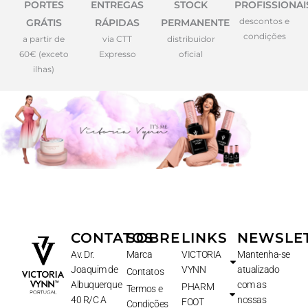
PORTES
ENTREGAS
STOCK
PROFISSIONAI
descontos e
GRÁTIS
RÁPIDAS
PERMANENTE
condições
a partir de
via CTT
distribuidor
60€ (exceto
Expresso
oficial
ilhas)
CONTATOS
SOBRE
LINKS
NEWSLE
Av. Dr.
Marca
VICTORIA
Mantenha-se
Joaquim de
VYNN
atualizado
Contatos
Albuquerque
com as
PHARM
Termos e
40 R/C A
nossas
FOOT
Condições