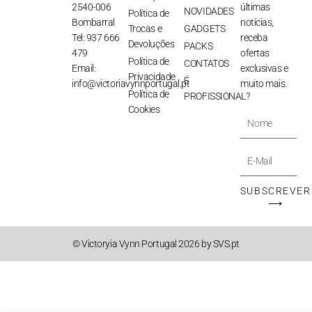
2540-006
últimas
NOVIDADES
Política de
Bombarral
notícias,
Trocas e
GADGETS
Tel: 937 666
receba
Devoluções
PACKS
479
ofertas
Política de
CONTATOS
Email:
exclusivas e
Privacidade
É
info@victoriavynnportugal.pt
muito mais.
Política de
PROFISSIONAL?
Cookies
Nome
E-
Mail
SUBSCREVER
⟶
© Victoryia Vynn Portugal 2026 by SVS.pt