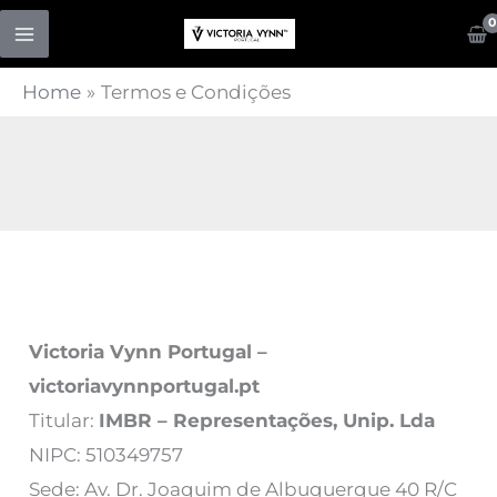
Skip
to
content
Home
Termos e Condições
Victoria Vynn Portugal –
victoriavynnportugal.pt
Titular:
IMBR – Representações, Unip. Lda
NIPC: 510349757
Sede: Av. Dr. Joaquim de Albuquerque 40 R/C