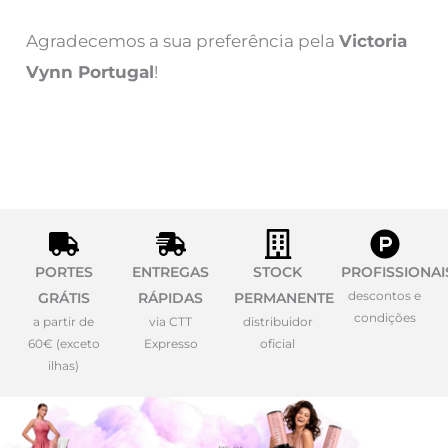
Agradecemos a sua preferência pela
Victoria
Vynn Portugal
!
PORTES
ENTREGAS
STOCK
PROFISSIONAI
descontos e
GRÁTIS
RÁPIDAS
PERMANENTE
condições
a partir de
via CTT
distribuidor
60€ (exceto
Expresso
oficial
ilhas)