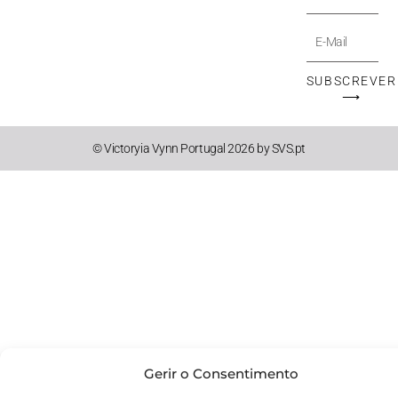
E-
Mail
SUBSCREVER
⟶
© Victoryia Vynn Portugal 2026 by SVS.pt
Gerir o Consentimento