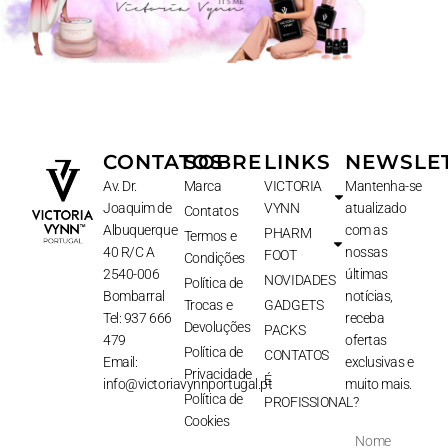
CONTATOS
SOBRE
LINKS
NEWSLE
Av. Dr.
Marca
VICTORIA
Mantenha-se
Joaquim de
VYNN
atualizado
Contatos
Albuquerque
com as
PHARM
Termos e
40 R/C A
nossas
FOOT
Condições
2540-006
últimas
NOVIDADES
Política de
Bombarral
notícias,
Trocas e
GADGETS
Tel: 937 666
receba
Devoluções
PACKS
479
ofertas
Política de
CONTATOS
Email:
exclusivas e
Privacidade
É
info@victoriavynnportugal.pt
muito mais.
Política de
PROFISSIONAL?
Cookies
Nome