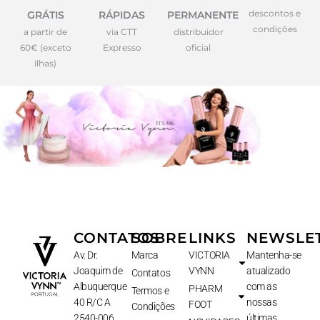
descontos e
GRÁTIS
RÁPIDAS
PERMANENTE
condições
a partir de
via CTT
distribuidor
60€ (exceto
Expresso
oficial
ilhas)
CONTATOS
SOBRE
LINKS
NEWSLE
Av. Dr.
Marca
VICTORIA
Mantenha-se
Joaquim de
VYNN
atualizado
Contatos
Albuquerque
com as
PHARM
Termos e
40 R/C A
nossas
FOOT
Condições
2540-006
últimas