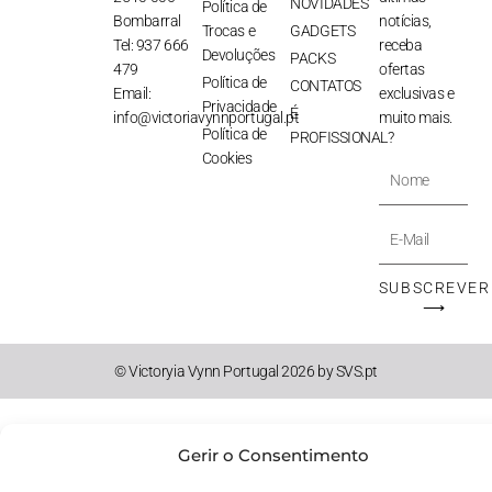
NOVIDADES
Política de
Bombarral
notícias,
Trocas e
GADGETS
Tel: 937 666
receba
Devoluções
PACKS
479
ofertas
Política de
CONTATOS
Email:
exclusivas e
Privacidade
É
info@victoriavynnportugal.pt
muito mais.
Política de
PROFISSIONAL?
Cookies
Nome
E-
Mail
SUBSCREVER
⟶
© Victoryia Vynn Portugal 2026 by SVS.pt
Gerir o Consentimento