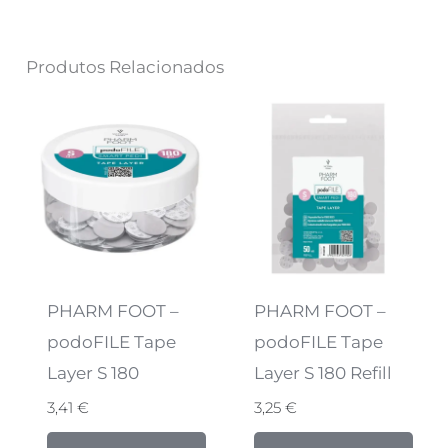
Produtos Relacionados
PHARM FOOT –
PHARM FOOT –
podoFILE Tape
podoFILE Tape
Layer S 180
Layer S 180 Refill
3,41
€
3,25
€