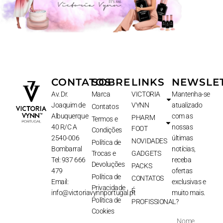
CONTATOS
SOBRE
LINKS
NEWSLE
Av. Dr.
Marca
VICTORIA
Mantenha-se
Joaquim de
VYNN
atualizado
Contatos
Albuquerque
com as
PHARM
Termos e
40 R/C A
nossas
FOOT
Condições
2540-006
últimas
NOVIDADES
Política de
Bombarral
notícias,
Trocas e
GADGETS
Tel: 937 666
receba
Devoluções
PACKS
479
ofertas
Política de
CONTATOS
Email:
exclusivas e
Privacidade
É
info@victoriavynnportugal.pt
muito mais.
Política de
PROFISSIONAL?
Cookies
Nome