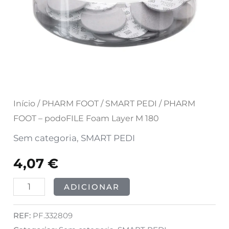
M
180
Início
/
PHARM FOOT
/
SMART PEDI
/ PHARM
FOOT – podoFILE Foam Layer M 180
Sem categoria
,
SMART PEDI
4,07
€
ADICIONAR
REF:
PF.332809