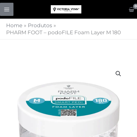
Skip
to
content
Home
Produtos
PHARM FOOT – podoFILE Foam Layer M 180
Quantidade
de
PHARM
FOOT
-
podoFILE
Foam
Layer