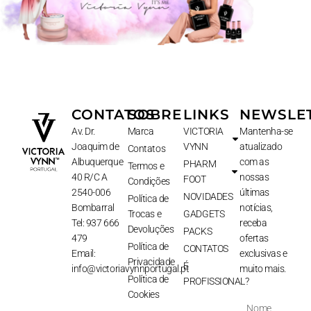
CONTATOS
SOBRE
LINKS
NEWSLE
Av. Dr.
Marca
VICTORIA
Mantenha-se
Joaquim de
VYNN
atualizado
Contatos
Albuquerque
com as
PHARM
Termos e
40 R/C A
nossas
FOOT
Condições
2540-006
últimas
NOVIDADES
Política de
Bombarral
notícias,
Trocas e
GADGETS
Tel: 937 666
receba
Devoluções
PACKS
479
ofertas
Política de
CONTATOS
Email:
exclusivas e
Privacidade
É
info@victoriavynnportugal.pt
muito mais.
Política de
PROFISSIONAL?
Cookies
Nome