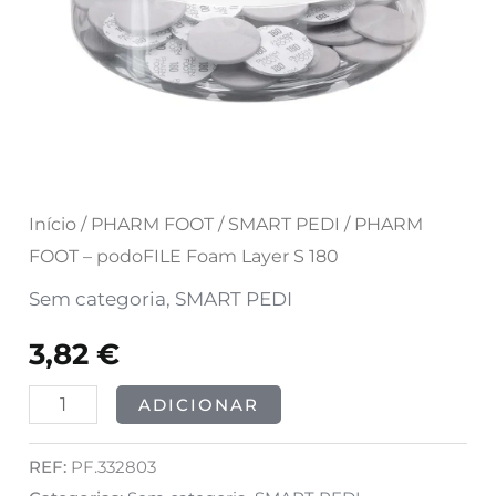
S
180
Início
/
PHARM FOOT
/
SMART PEDI
/ PHARM
FOOT – podoFILE Foam Layer S 180
Sem categoria
,
SMART PEDI
3,82
€
ADICIONAR
REF:
PF.332803