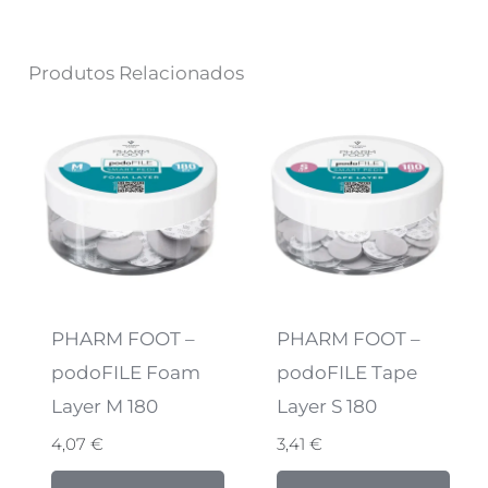
Produtos Relacionados
PHARM FOOT –
PHARM FOOT –
podoFILE Foam
podoFILE Tape
Layer M 180
Layer S 180
4,07
€
3,41
€