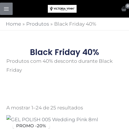
Skip
to
content
Home
Produtos
Black Friday 40%
Black Friday 40%
Produtos com 40% desconto durante Black
Friday
A mostrar 1–24 de 25 resultados
PROMO -20%