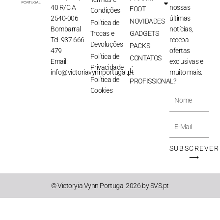
40 R/C A
nossas
FOOT
Condições
2540-006
últimas
NOVIDADES
Política de
Bombarral
notícias,
Trocas e
GADGETS
Tel: 937 666
receba
Devoluções
PACKS
479
ofertas
Política de
CONTATOS
Email:
exclusivas e
Privacidade
É
info@victoriavynnportugal.pt
muito mais.
Política de
PROFISSIONAL?
Cookies
Nome
E-
Mail
SUBSCREVER
⟶
© Victoryia Vynn Portugal 2026 by SVS.pt