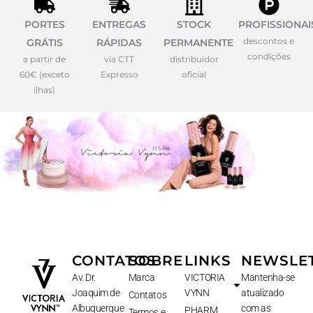
PORTES
ENTREGAS
STOCK
PROFISSIONAI
descontos e
GRÁTIS
RÁPIDAS
PERMANENTE
condições
a partir de
via CTT
distribuidor
60€ (exceto
Expresso
oficial
ilhas)
CONTATOS
SOBRE
LINKS
NEWSLE
Av. Dr.
Marca
VICTORIA
Mantenha-se
Joaquim de
VYNN
atualizado
Contatos
Albuquerque
com as
PHARM
Termos e