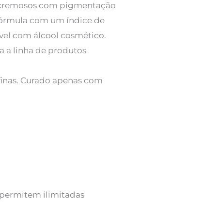
os cremosos com pigmentação
 fórmula com um índice de
ível com álcool cosmético.
a a linha de produtos
afinas. Curado apenas com
 permitem ilimitadas