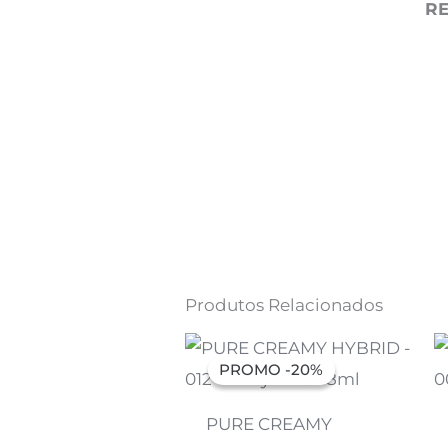
R
Produtos Relacionados
O
O
preço
preço
PROMO -20%
PROMO -20%
original
atual
era:
é:
7,07 €.
5,66 €.
PURE CREAMY