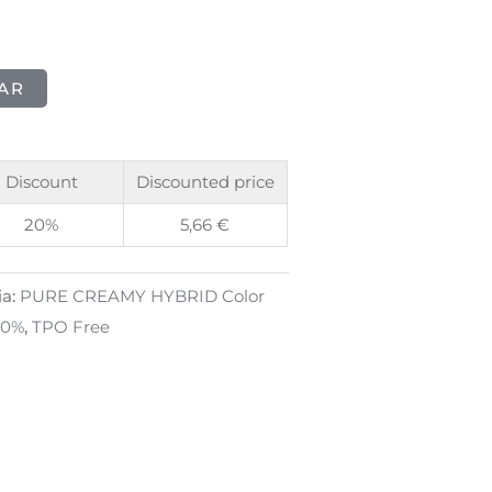
AR
Discount
Discounted price
20%
5,66
€
ia:
PURE CREAMY HYBRID Color
40%
,
TPO Free