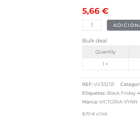
CREAMY
original
atual
5,66
€
HYBRID
era:
é:
-
ADICION
246
7,07 €.
5,66 €.
Bulk deal
Deep
Sea
Quantity
8ml
1 +
REF:
VV.332131
Categor
Etiquetas:
Black Friday 
Marca:
VICTORIA VYNN
8,70
€
c/ IVA