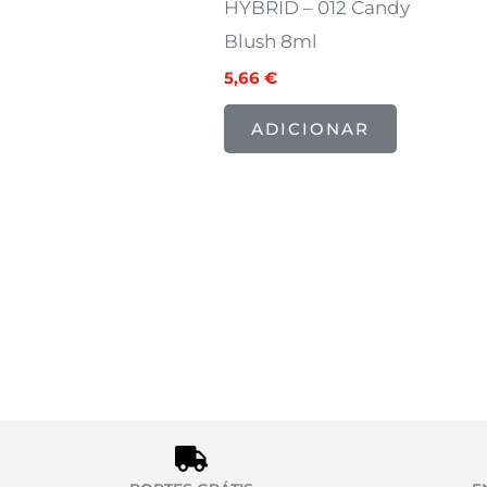
HYBRID – 012 Candy
Blush 8ml
5,66
€
ADICIONAR