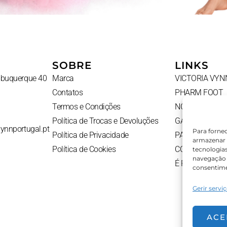
SOBRE
LINKS
Albuquerque 40
Marca
VICTORIA VYN
Contatos
PHARM FOOT
Termos e Condições
NOVIDADES
Política de Trocas e Devoluções
GADGETS
vynnportugal.pt
Para forne
Política de Privacidade
PACKS
armazenar 
Política de Cookies
CONTATOS
tecnologia
navegação o
É PROFISSION
consentime
Gerir servi
ACE