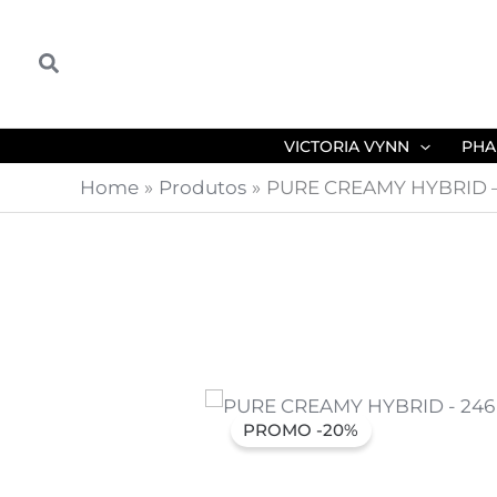
Skip
to
Search
content
VICTORIA VYNN
PHA
Home
Produtos
PURE CREAMY HYBRID –
PROMO -20%