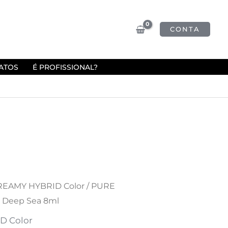
CONTA
ATOS
É PROFISSIONAL?
EAMY HYBRID Color
/ PURE
 Deep Sea 8ml
D Color