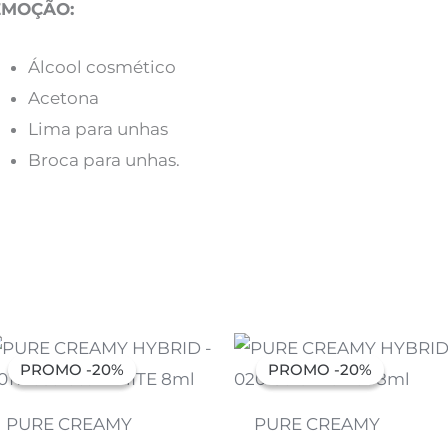
EMOÇÃO:
Álcool cosmético
Acetona
Lima para unhas
Broca para unhas.
O
O
O
O
preço
preço
preço
preço
PROMO -20%
PROMO -20%
PROMO -20%
PROMO -20%
original
atual
original
atual
era:
é:
era:
é:
7,07 €.
5,66 €.
7,07 €.
5,66 €.
PURE CREAMY
PURE CREAMY