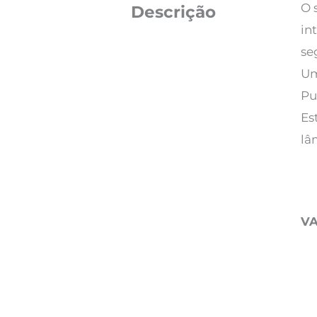
O 
Descrição
in
se
Um
Pu
Es
lâ
V