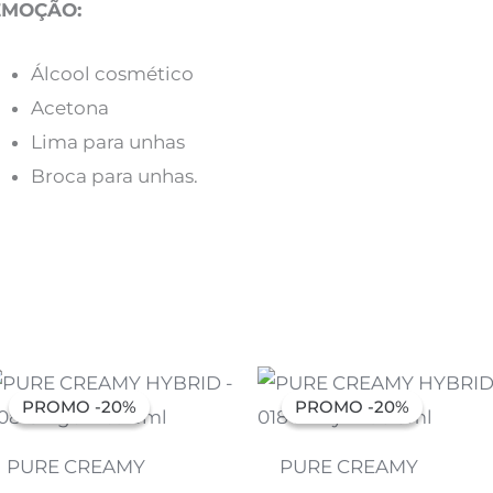
EMOÇÃO:
Álcool cosmético
Acetona
Lima para unhas
Broca para unhas.
O
O
O
O
preço
preço
preço
preço
PROMO -20%
PROMO -20%
PROMO -20%
PROMO -20%
original
atual
original
atual
era:
é:
era:
é:
7,07 €.
5,66 €.
7,07 €.
5,66 €.
PURE CREAMY
PURE CREAMY