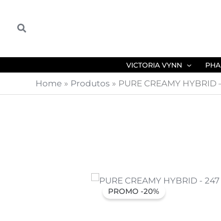
Skip
to
Search
content
VICTORIA VYNN
PHA
Home
Produtos
PURE CREAMY HYBRID – 
PROMO -20%