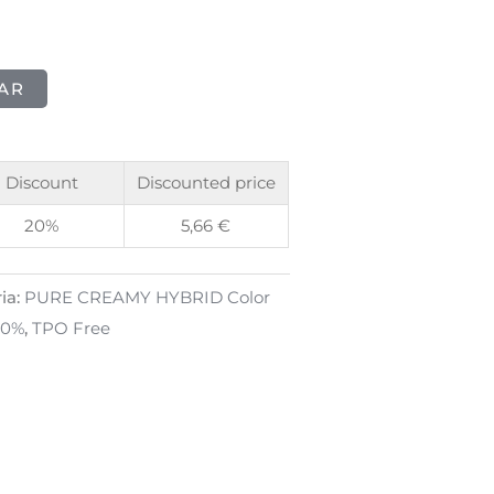
AR
Discount
Discounted price
20%
5,66
€
ia:
PURE CREAMY HYBRID Color
40%
,
TPO Free