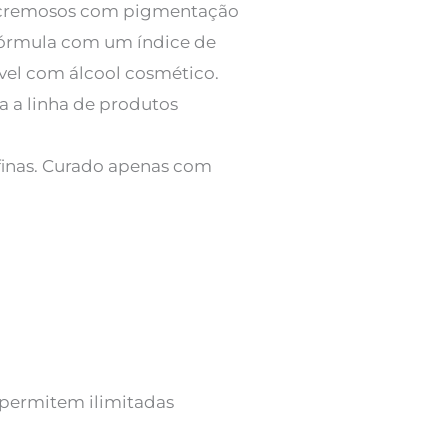
os cremosos com pigmentação
 fórmula com um índice de
ível com álcool cosmético.
a a linha de produtos
afinas. Curado apenas com
 permitem ilimitadas