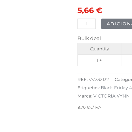
CREAMY
original
atual
5,66
€
HYBRID
era:
é:
-
ADICION
247
7,07 €.
5,66 €.
Bulk deal
In
the
Quantity
Dark
1 +
8ml
REF:
VV.332132
Categor
Etiquetas:
Black Friday 
Marca:
VICTORIA VYNN
8,70
€
c/ IVA