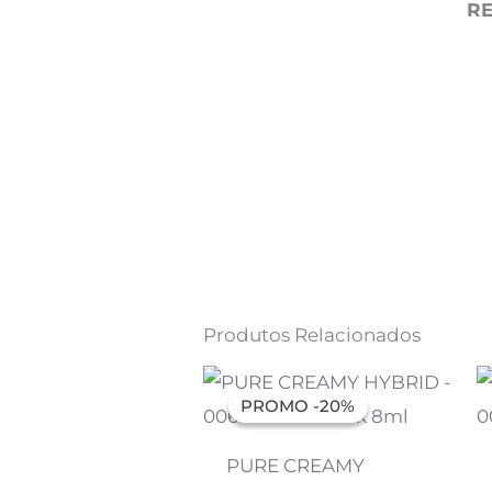
R
Produtos Relacionados
O
O
preço
preço
PROMO -20%
PROMO -20%
original
atual
era:
é:
7,07 €.
5,66 €.
PURE CREAMY