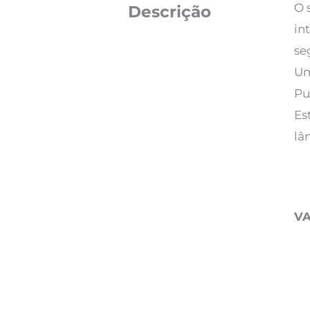
O 
Descrição
in
se
Um
Pu
Es
lâ
V