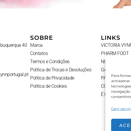
SOBRE
LINKS
Albuquerque 40
Marca
VICTORIA VYN
Contatos
PHARM FOOT
Termos e Condições
NOVIDADES
Política de Trocas e Devoluções
GADGETS
vynnportugal.pt
Para forne
Política de Privacidade
PACKS
armazenar 
Política de Cookies
CONTATOS
tecnologia
navegação o
É PROFISSION
consentime
Gerir servi
ACE