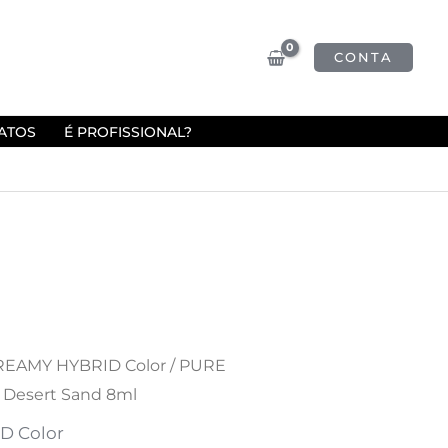
CONTA
ATOS
É PROFISSIONAL?
EAMY HYBRID Color
/ PURE
Desert Sand 8ml
D Color