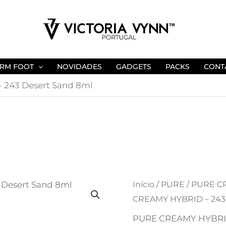
RM FOOT
NOVIDADES
GADGETS
PACKS
CONT
243 Desert Sand 8ml
Quantidade
Início
/
PURE
/
PURE CR
O
O
CREAMY HYBRID – 243 
de
preço
preço
PURE
PURE CREAMY HYBRI