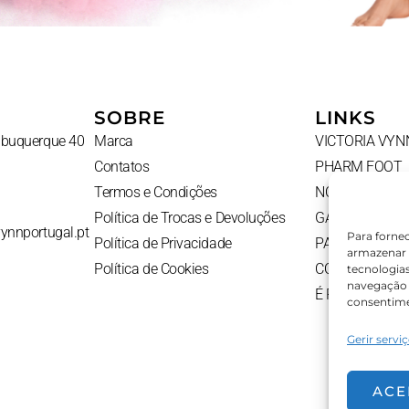
SOBRE
LINKS
Albuquerque 40
Marca
VICTORIA VYN
Contatos
PHARM FOOT
Termos e Condições
NOVIDADES
Política de Trocas e Devoluções
GADGETS
vynnportugal.pt
Para forne
Política de Privacidade
PACKS
armazenar 
Política de Cookies
CONTATOS
tecnologia
navegação o
É PROFISSION
consentime
Gerir servi
ACE