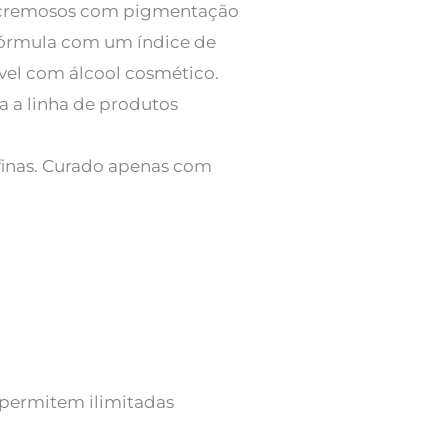
os cremosos com pigmentação
 fórmula com um índice de
ível com álcool cosmético.
a a linha de produtos
afinas. Curado apenas com
 permitem ilimitadas