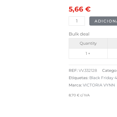
CREAMY
original
atual
5,66
€
HYBRID
era:
é:
-
ADICION
243
7,07 €.
5,66 €.
Bulk deal
Desert
Sand
Quantity
8ml
1 +
REF:
VV.332128
Categor
Etiquetas:
Black Friday 
Marca:
VICTORIA VYNN
8,70
€
c/ IVA