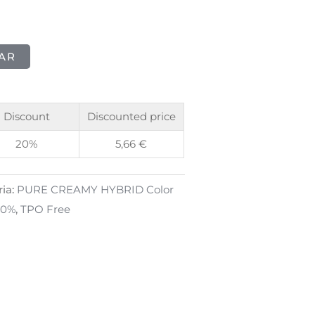
AR
Discount
Discounted price
20%
5,66
€
ia:
PURE CREAMY HYBRID Color
40%
,
TPO Free