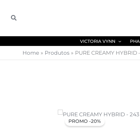
Skip
to
Search
content
VICTORIA VYNN
PHA
Home
Produtos
PURE CREAMY HYBRID – 
PROMO -20%