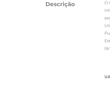
O 
Descrição
in
se
Um
Pu
Es
lâ
V