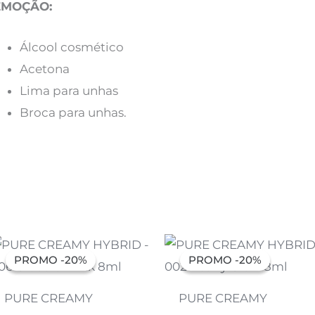
EMOÇÃO:
Álcool cosmético
Acetona
Lima para unhas
Broca para unhas.
O
O
O
O
preço
preço
preço
preço
PROMO -20%
PROMO -20%
PROMO -20%
PROMO -20%
original
atual
original
atual
era:
é:
era:
é:
7,07 €.
5,66 €.
7,07 €.
5,66 €.
PURE CREAMY
PURE CREAMY