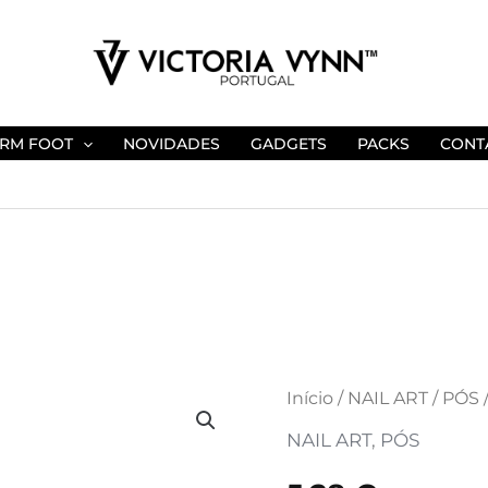
RM FOOT
NOVIDADES
GADGETS
PACKS
CONT
Quantidade
Início
/
NAIL ART
/
PÓS
de
NAIL ART
,
PÓS
DUST