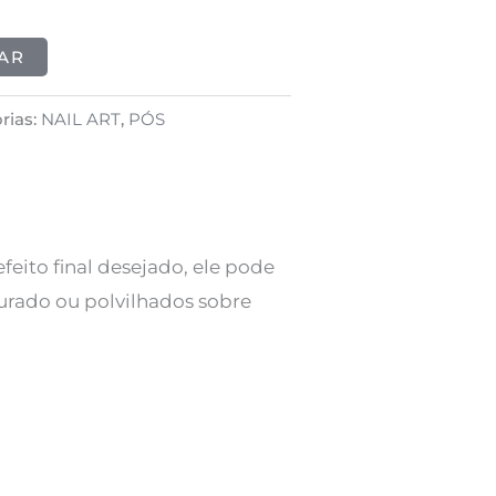
AR
rias:
NAIL ART
,
PÓS
eito final desejado, ele pode
urado ou polvilhados sobre