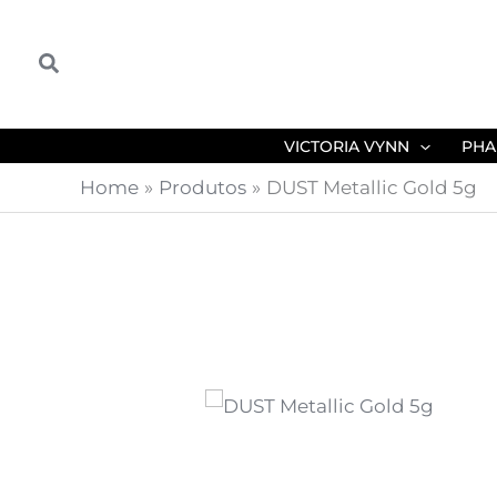
Skip
to
Search
content
VICTORIA VYNN
PHA
Home
Produtos
DUST Metallic Gold 5g