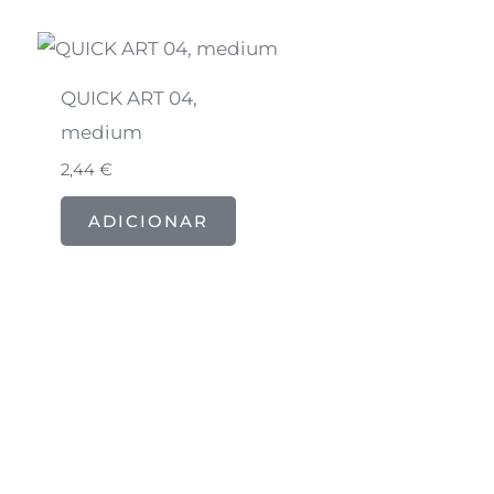
QUICK ART 04,
medium
2,44
€
ADICIONAR