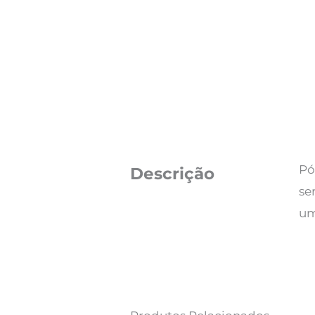
Pó
Descrição
se
um