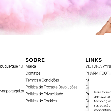
SOBRE
LINKS
Albuquerque 40
Marca
VICTORIA VYN
Contatos
PHARM FOOT
Termos e Condições
NOVIDADES
Política de Trocas e Devoluções
GADGETS
vynnportugal.pt
Para forne
Política de Privacidade
PACKS
armazenar 
Política de Cookies
CONTATOS
tecnologia
navegação o
É PROFISSION
consentime