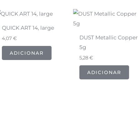
QUICK ART 14, large
DUST Metallic Copper
4,07
€
5g
ADICIONAR
5,28
€
ADICIONAR