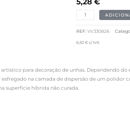
5,28
€
Metallic
Gold
ADICION
5g
REF:
VV.330826
Catego
6,50
€
c/ IVA
 artístico para decoração de unhas. Dependendo do ef
r esfregado na camada de dispersão de um polidor c
a superfície híbrida não curada.