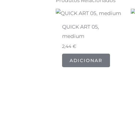
Produtos Relacionados
QUICK ART 05,
medium
2,44
€
ADICIONAR