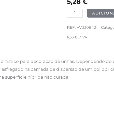
5,28
€
Metallic
Red
ADICION
5g
REF:
VV.330842
Catego
6,50
€
c/ IVA
 artístico para decoração de unhas. Dependendo do ef
r esfregado na camada de dispersão de um polidor c
a superfície híbrida não curada.