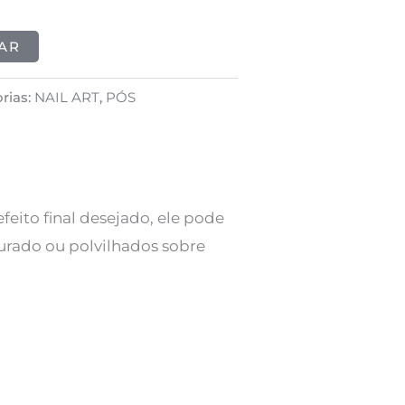
AR
rias:
NAIL ART
,
PÓS
eito final desejado, ele pode
urado ou polvilhados sobre