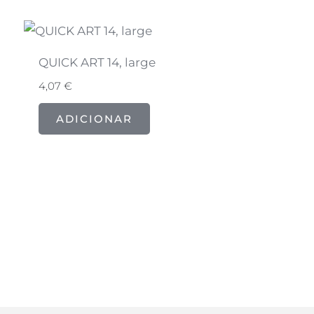
QUICK ART 14, large
4,07
€
ADICIONAR