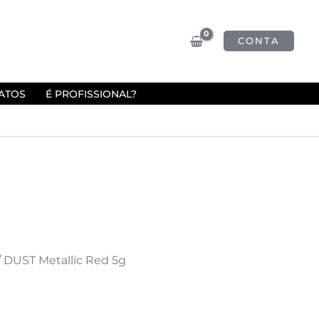
CONTA
ATOS
É PROFISSIONAL?
/ DUST Metallic Red 5g