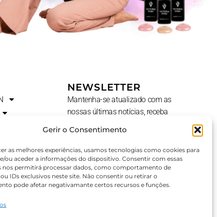
NEWSLETTER
N
Mantenha-se atualizado com as
nossas últimas notícias, receba
ofertas exclusivas e muito mais.
Gerir o Consentimento
Nome
cer as melhores experiências, usamos tecnologias como cookies para
e/ou aceder a informações do dispositivo. Consentir com essas
s nos permitirá processar dados, como comportamento de
u IDs exclusivos neste site. Não consentir ou retirar o
E-
AL?
nto pode afetar negativamante certos recursos e funções.
Mail
ços
SUBSCREVER ⟶