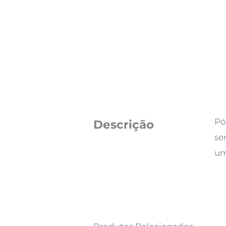
Pó
Descrição
se
um