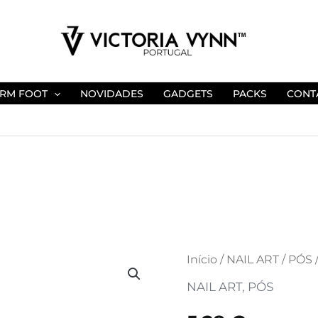
RM FOOT
NOVIDADES
GADGETS
PACKS
CONT
Quantidade
Início
/
NAIL ART
/
PÓS
de
NAIL ART
,
PÓS
DUST