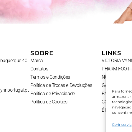
SOBRE
LINKS
Albuquerque 40
Marca
VICTORIA VYN
Contatos
PHARM FOOT
Termos e Condições
NOVIDADES
Política de Trocas e Devoluções
GADGETS
vynnportugal.pt
Para forne
Política de Privacidade
PACKS
armazenar 
Política de Cookies
CONTATOS
tecnologia
navegação o
É PROFISSION
consentime
Gerir servi