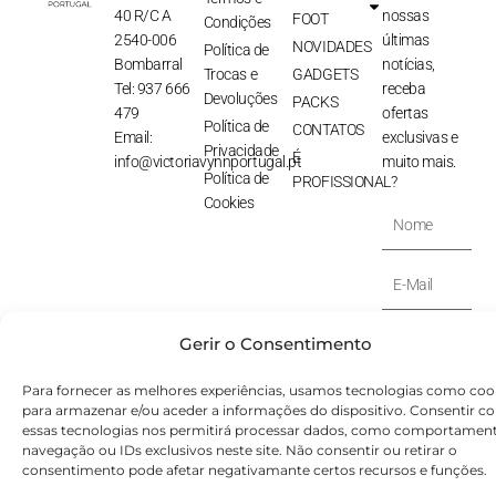
40 R/C A
nossas
FOOT
Condições
2540-006
últimas
NOVIDADES
Política de
Bombarral
notícias,
Trocas e
GADGETS
Tel: 937 666
receba
Devoluções
PACKS
479
ofertas
Política de
CONTATOS
Email:
exclusivas e
Privacidade
É
info@victoriavynnportugal.pt
muito mais.
Política de
PROFISSIONAL?
Cookies
Nome
E-
Mail
SUBSCREVER
Gerir o Consentimento
⟶
Para fornecer as melhores experiências, usamos tecnologias como coo
para armazenar e/ou aceder a informações do dispositivo. Consentir c
© Victoryia Vynn Portugal 2026 by SVS.pt
essas tecnologias nos permitirá processar dados, como comportamen
navegação ou IDs exclusivos neste site. Não consentir ou retirar o
consentimento pode afetar negativamante certos recursos e funções.