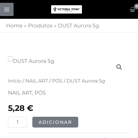
Skip
to
content
Home
Produtos
DUST Aurora 5g
Quantidade
de
DUST
Início
/
NAIL ART
/
PÓS
/ DUST Aurora 5g
Aurora
NAIL ART
,
PÓS
5g
5,28
€
ADICIONAR