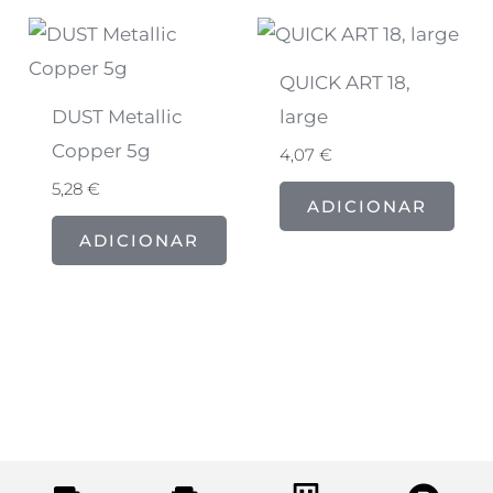
QUICK ART 18,
DUST Metallic
large
Copper 5g
4,07
€
5,28
€
ADICIONAR
ADICIONAR