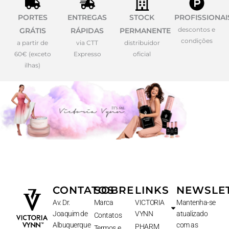
PORTES
ENTREGAS
STOCK
PROFISSIONAI
descontos e
GRÁTIS
RÁPIDAS
PERMANENTE
condições
a partir de
via CTT
distribuidor
60€ (exceto
Expresso
oficial
ilhas)
CONTATOS
SOBRE
LINKS
NEWSLE
Av. Dr.
Marca
VICTORIA
Mantenha-se
Joaquim de
VYNN
atualizado
Contatos
Albuquerque
com as
PHARM
Termos e