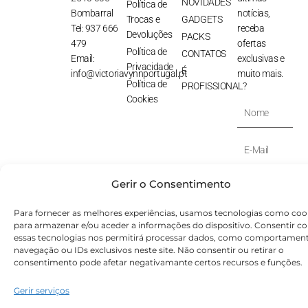
NOVIDADES
Política de
Bombarral
notícias,
Trocas e
GADGETS
Tel: 937 666
receba
Devoluções
PACKS
479
ofertas
Política de
CONTATOS
Email:
exclusivas e
Privacidade
É
info@victoriavynnportugal.pt
muito mais.
Política de
PROFISSIONAL?
Cookies
Nome
E-
Mail
SUBSCREVER
Gerir o Consentimento
⟶
Para fornecer as melhores experiências, usamos tecnologias como coo
para armazenar e/ou aceder a informações do dispositivo. Consentir c
© Victoryia Vynn Portugal 2026 by SVS.pt
essas tecnologias nos permitirá processar dados, como comportamen
navegação ou IDs exclusivos neste site. Não consentir ou retirar o
consentimento pode afetar negativamante certos recursos e funções.
Gerir serviços