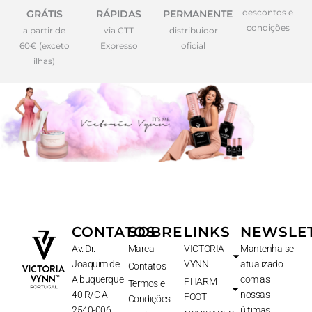
descontos e
GRÁTIS
RÁPIDAS
PERMANENTE
condições
a partir de
via CTT
distribuidor
60€ (exceto
Expresso
oficial
ilhas)
CONTATOS
SOBRE
LINKS
NEWSLE
Av. Dr.
Marca
VICTORIA
Mantenha-se
Joaquim de
VYNN
atualizado
Contatos
Albuquerque
com as
PHARM
Termos e
40 R/C A
nossas
FOOT
Condições
2540-006
últimas