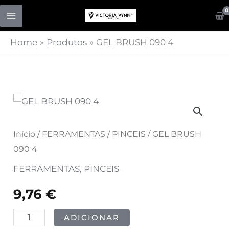
Skip
to
content
Home
Produtos
GEL BRUSH 090 4
Quantidade
de
GEL
Início
/
FERRAMENTAS
/
PINCEIS
/ GEL BRUSH
BRUSH
090 4
090
FERRAMENTAS
,
PINCEIS
4
9,76
€
ADICIONAR