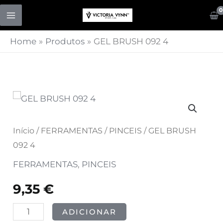
Skip
to
content
Home
Produtos
GEL BRUSH 092 4
Quantidade
de
GEL
Início
/
FERRAMENTAS
/
PINCEIS
/ GEL BRUSH
BRUSH
092 4
092
FERRAMENTAS
,
PINCEIS
4
9,35
€
ADICIONAR