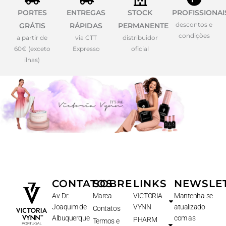
PORTES
ENTREGAS
STOCK
PROFISSIONAI
descontos e
GRÁTIS
RÁPIDAS
PERMANENTE
condições
a partir de
via CTT
distribuidor
60€ (exceto
Expresso
oficial
ilhas)
CONTATOS
SOBRE
LINKS
NEWSLE
Av. Dr.
Marca
VICTORIA
Mantenha-se
Joaquim de
VYNN
atualizado
Contatos
Albuquerque
com as
PHARM
Termos e