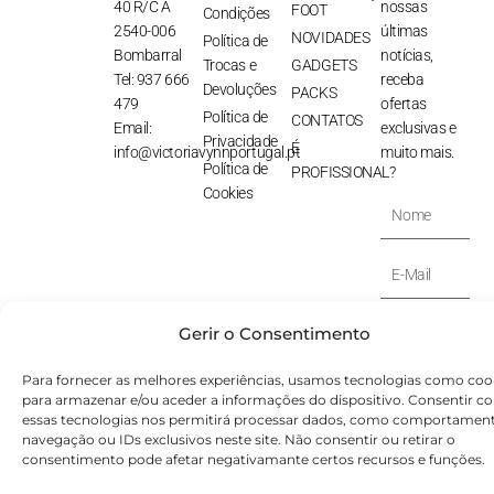
40 R/C A
nossas
FOOT
Condições
2540-006
últimas
NOVIDADES
Política de
Bombarral
notícias,
Trocas e
GADGETS
Tel: 937 666
receba
Devoluções
PACKS
479
ofertas
Política de
CONTATOS
Email:
exclusivas e
Privacidade
É
info@victoriavynnportugal.pt
muito mais.
Política de
PROFISSIONAL?
Cookies
Nome
E-
Mail
SUBSCREVER
Gerir o Consentimento
⟶
Para fornecer as melhores experiências, usamos tecnologias como coo
para armazenar e/ou aceder a informações do dispositivo. Consentir c
© Victoryia Vynn Portugal 2026 by SVS.pt
essas tecnologias nos permitirá processar dados, como comportamen
navegação ou IDs exclusivos neste site. Não consentir ou retirar o
consentimento pode afetar negativamante certos recursos e funções.