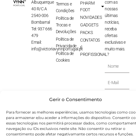
Albuquerque
com as
PHARM
Termos e
40 R/C A
nossas
FOOT
Condições
2540-006
últimas
NOVIDADES
Política de
Bombarral
notícias,
Trocas e
GADGETS
Tel: 937 666
receba
Devoluções
PACKS
479
ofertas
Política de
CONTATOS
Email:
exclusivas e
Privacidade
É
info@victoriavynnportugal.pt
muito mais.
Política de
PROFISSIONAL?
Cookies
Nome
E-
Mail
SUBSCREVER
Gerir o Consentimento
⟶
Para fornecer as melhores experiências, usamos tecnologias como coo
para armazenar e/ou aceder a informações do dispositivo. Consentir c
© Victoryia Vynn Portugal 2026 by SVS.pt
essas tecnologias nos permitirá processar dados, como comportamen
navegação ou IDs exclusivos neste site. Não consentir ou retirar o
consentimento pode afetar negativamante certos recursos e funções.