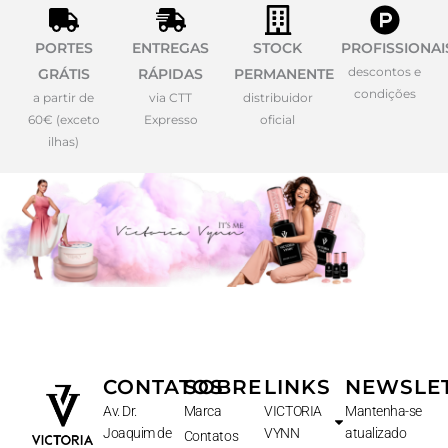
PORTES
ENTREGAS
STOCK
PROFISSIONAI
descontos e
GRÁTIS
RÁPIDAS
PERMANENTE
condições
a partir de
via CTT
distribuidor
60€ (exceto
Expresso
oficial
ilhas)
CONTATOS
SOBRE
LINKS
NEWSLE
Av. Dr.
Marca
VICTORIA
Mantenha-se
Joaquim de
VYNN
atualizado
Contatos