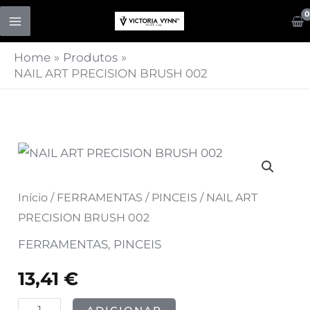
Skip
to
content
Home
Produtos
NAIL ART PRECISION BRUSH 002
Quantidade
de
NAIL
Início
/
FERRAMENTAS
/
PINCEIS
/ NAIL ART
ART
PRECISION BRUSH 002
PRECISION
FERRAMENTAS
,
PINCEIS
BRUSH
13,41
€
002