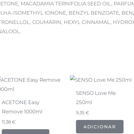
ETONE, MACADAMIA TERNIFOLIA SEED OIL, PARFU
LHA-ISOMETHYL IONONE, BENZYL BENZOATE, BENZ
TRONELLOL, COUMARIN, HEXYL CINNAMAL, HYDRO
NALOOL.
SENSO Love Me
ACETONE Easy
250ml
Remove 1000ml
9,35
€
11,38
€
ADICIONAR