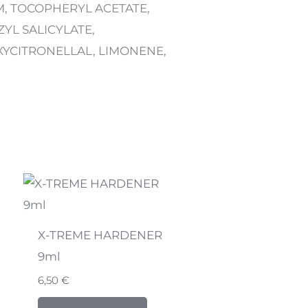
M, TOCOPHERYL ACETATE,
YL SALICYLATE,
XYCITRONELLAL, LIMONENE,
X-TREME HARDENER
9ml
6,50
€