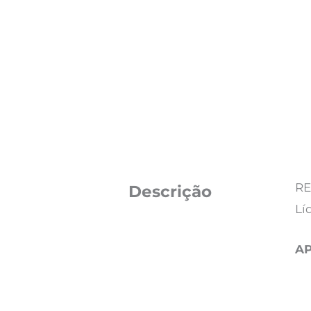
RE
Descrição
Lí
AP