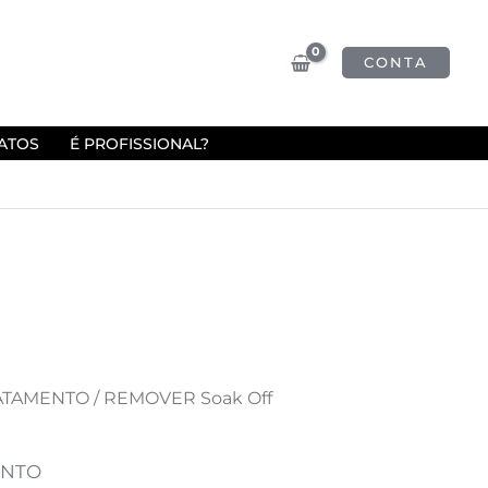
CONTA
ATOS
É PROFISSIONAL?
RATAMENTO
/ REMOVER Soak Off
ENTO