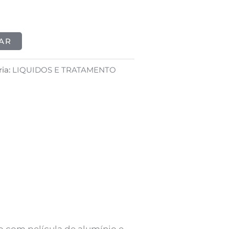
AR
ia:
LIQUIDOS E TRATAMENTO
o com película de alumínio e