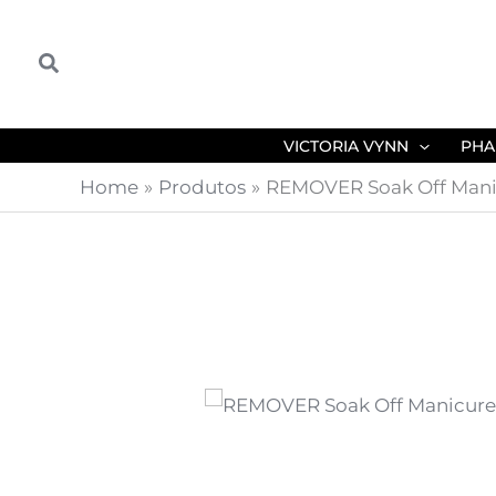
Skip
to
Search
content
VICTORIA VYNN
PHA
Home
Produtos
REMOVER Soak Off Mani