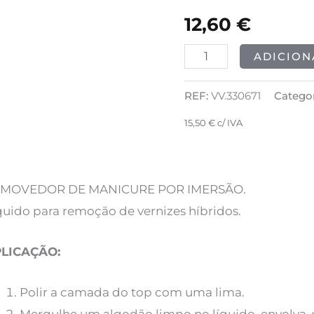
Soak
12,60
€
Off
Manicure
ADICION
1000ml
REF:
VV.330671
Categor
15,50
€
c/ IVA
MOVEDOR DE MANICURE POR IMERSÃO.
quido para remoção de vernizes híbridos.
LICAÇÃO:
Polir a camada do top com uma lima.
Mergulhe um algodão limpo no líquido, envolva-