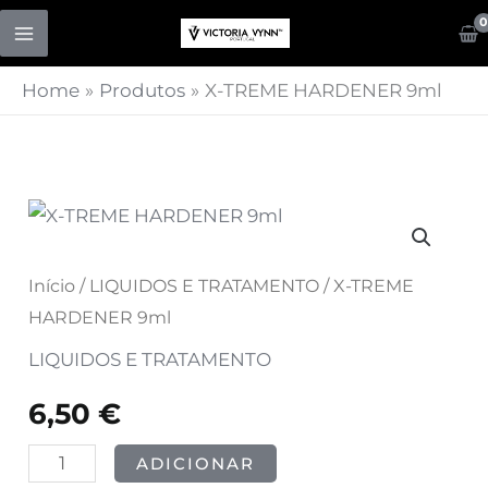
Skip
to
content
Home
Produtos
X-TREME HARDENER 9ml
Quantidade
de
X-
Início
/
LIQUIDOS E TRATAMENTO
/ X-TREME
TREME
HARDENER 9ml
HARDENER
LIQUIDOS E TRATAMENTO
9ml
6,50
€
ADICIONAR