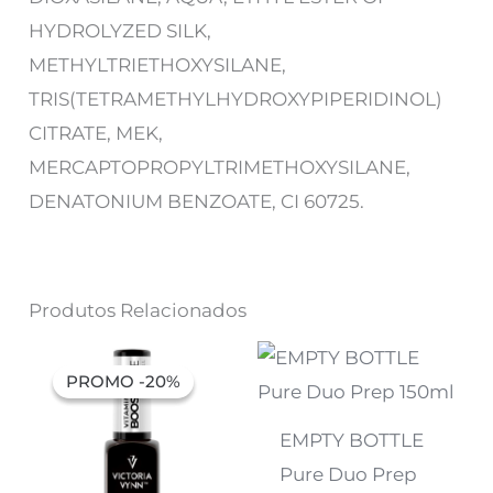
HYDROLYZED SILK,
METHYLTRIETHOXYSILANE,
TRIS(TETRAMETHYLHYDROXYPIPERIDINOL)
CITRATE, MEK,
MERCAPTOPROPYLTRIMETHOXYSILANE,
DENATONIUM BENZOATE, CI 60725.
Produtos Relacionados
O
O
preço
preço
PROMO -20%
PROMO -20%
original
atual
era:
é:
10,16 €.
8,13 €.
EMPTY BOTTLE
Pure Duo Prep