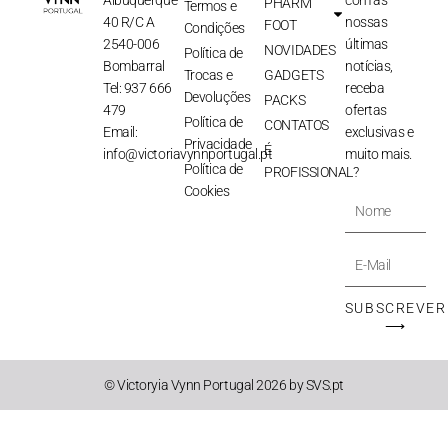
PHARM
Termos e
40 R/C A
nossas
FOOT
Condições
2540-006
últimas
NOVIDADES
Política de
Bombarral
notícias,
Trocas e
GADGETS
Tel: 937 666
receba
Devoluções
PACKS
479
ofertas
Política de
CONTATOS
Email:
exclusivas e
Privacidade
É
info@victoriavynnportugal.pt
muito mais.
Política de
PROFISSIONAL?
Cookies
Nome
E-
Mail
SUBSCREVER
⟶
© Victoryia Vynn Portugal 2026 by SVS.pt