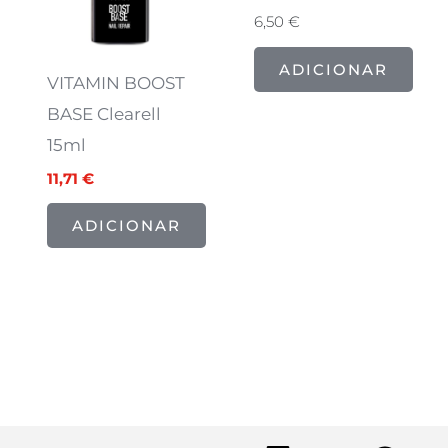
6,50
€
ADICIONAR
VITAMIN BOOST
BASE Clearell
15ml
11,71
€
ADICIONAR