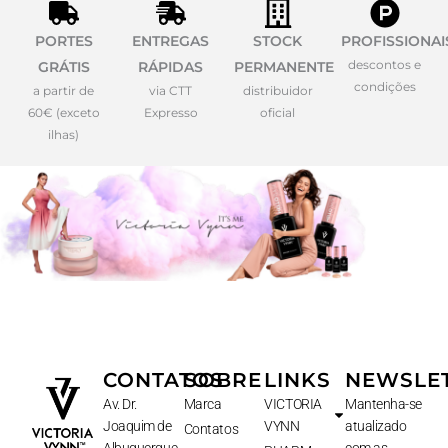
PORTES
ENTREGAS
STOCK
PROFISSIONAI
descontos e
GRÁTIS
RÁPIDAS
PERMANENTE
condições
a partir de
via CTT
distribuidor
60€ (exceto
Expresso
oficial
ilhas)
CONTATOS
SOBRE
LINKS
NEWSLE
Av. Dr.
Marca
VICTORIA
Mantenha-se
Joaquim de
VYNN
atualizado
Contatos
Albuquerque
com as