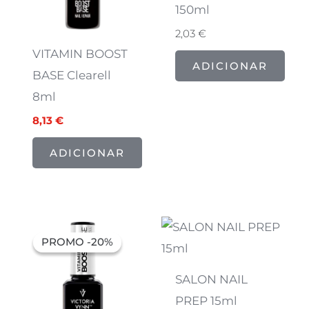
150ml
2,03
€
VITAMIN BOOST
ADICIONAR
BASE Clearell
8ml
8,13
€
ADICIONAR
O
O
preço
preço
PROMO -20%
PROMO -20%
original
atual
era:
é:
14,63 €.
11,71 €.
SALON NAIL
PREP 15ml