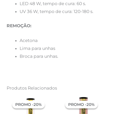
LED 48 W, tempo de cura: 60 s.
UV 36 W, tempo de cura: 120-180 s.
REMOÇÃO:
Acetona
Lima para unhas
Broca para unhas.
Produtos Relacionados
O
O
O
O
preço
preço
preço
preço
PROMO -20%
PROMO -20%
PROMO -20%
PROMO -20%
original
atual
original
atual
era:
é:
era:
é: