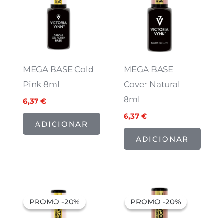
7,97 €.
6,37 €.
7,97 €.
6,37 €.
MEGA BASE Cold
MEGA BASE
Pink 8ml
Cover Natural
8ml
6,37
€
6,37
€
ADICIONAR
ADICIONAR
O
O
O
O
preço
preço
preço
preço
PROMO -20%
PROMO -20%
PROMO -20%
PROMO -20%
original
atual
original
atual
era:
é:
era:
é: