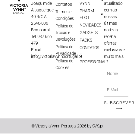
Joaquim de
VYNN
atualizado
Contatos
Albuquerque
com as
PHARM
Termos e
40 R/C A
nossas
FOOT
Condições
2540-006
últimas
NOVIDADES
Política de
Bombarral
notícias,
Trocas e
GADGETS
Tel: 937 666
receba
Devoluções
PACKS
479
ofertas
Política de
CONTATOS
Email:
exclusivas e
Privacidade
É
info@victoriavynnportugal.pt
muito mais.
Política de
PROFISSIONAL?
Cookies
Nome
E-
Mail
SUBSCREVER
⟶
© Victoryia Vynn Portugal 2026 by SVS.pt