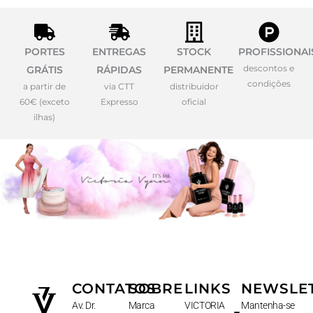
PORTES
ENTREGAS
STOCK
PROFISSIONAI
descontos e
GRÁTIS
RÁPIDAS
PERMANENTE
condições
a partir de
via CTT
distribuidor
60€ (exceto
Expresso
oficial
ilhas)
CONTATOS
SOBRE
LINKS
NEWSLE
Av. Dr.
Marca
VICTORIA
Mantenha-se