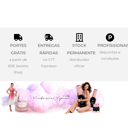
PORTES
ENTREGAS
STOCK
PROFISSIONAI
descontos e
GRÁTIS
RÁPIDAS
PERMANENTE
condições
a partir de
via CTT
distribuidor
60€ (exceto
Expresso
oficial
ilhas)