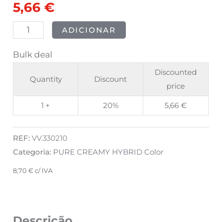
5,66
€
Parrot
8ml
ADICIONAR
Bulk deal
Discounted
Quantity
Discount
price
1 +
20%
5,66
€
REF:
VV.330210
Categoria:
PURE CREAMY HYBRID Color
8,70
€
c/ IVA
Descrição