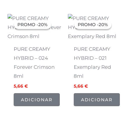
O
O
O
O
preço
preço
preço
preço
PROMO -20%
PROMO -20%
PROMO -20%
PROMO -20%
original
atual
original
atual
era:
é:
era:
é:
7,07 €.
5,66 €.
7,07 €.
5,66 €.
PURE CREAMY
PURE CREAMY
HYBRID – 024
HYBRID – 021
Forever Crimson
Exemplary Red
8ml
8ml
5,66
€
5,66
€
ADICIONAR
ADICIONAR