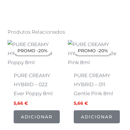
Produtos Relacionados
O
O
O
O
preço
preço
preço
preço
PROMO -20%
PROMO -20%
PROMO -20%
PROMO -20%
original
atual
original
atual
era:
é:
era:
é:
7,07 €.
5,66 €.
7,07 €.
5,66 €.
PURE CREAMY
PURE CREAMY
HYBRID – 022
HYBRID – 011
Ever Poppy 8ml
Gentle Pink 8ml
5,66
€
5,66
€
ADICIONAR
ADICIONAR