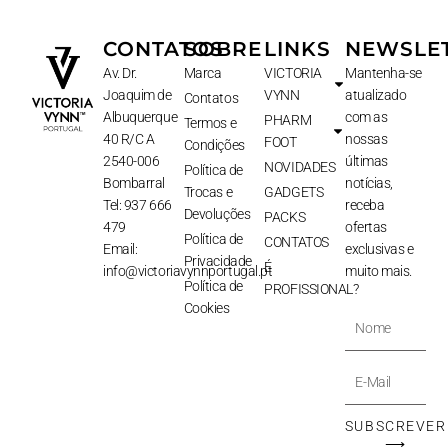
CONTATOS
SOBRE
LINKS
NEWSLE
Av. Dr.
Marca
VICTORIA
Mantenha-se
Joaquim de
VYNN
atualizado
Contatos
Albuquerque
com as
PHARM
Termos e
40 R/C A
nossas
FOOT
Condições
2540-006
últimas
NOVIDADES
Política de
Bombarral
notícias,
Trocas e
GADGETS
Tel: 937 666
receba
Devoluções
PACKS
479
ofertas
Política de
CONTATOS
Email:
exclusivas e
Privacidade
É
info@victoriavynnportugal.pt
muito mais.
Política de
PROFISSIONAL?
Cookies
Nome
E-
Mail
SUBSCREVER
⟶