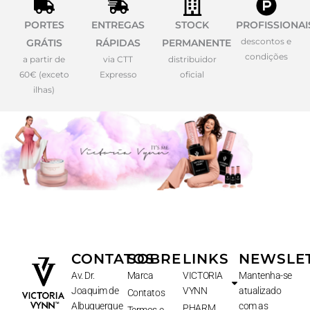
PORTES
ENTREGAS
STOCK
PROFISSIONAI
descontos e
GRÁTIS
RÁPIDAS
PERMANENTE
condições
a partir de
via CTT
distribuidor
60€ (exceto
Expresso
oficial
ilhas)
CONTATOS
SOBRE
LINKS
NEWSLE
Av. Dr.
Marca
VICTORIA
Mantenha-se
Joaquim de
VYNN
atualizado
Contatos
Albuquerque
com as
PHARM