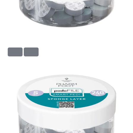
S
240