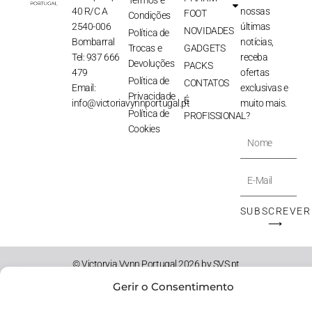
Termos e
40 R/C A
nossas
FOOT
Condições
2540-006
últimas
NOVIDADES
Política de
Bombarral
notícias,
Trocas e
GADGETS
Tel: 937 666
receba
Devoluções
PACKS
479
ofertas
Política de
CONTATOS
Email:
exclusivas e
Privacidade
É
info@victoriavynnportugal.pt
muito mais.
Política de
PROFISSIONAL?
Cookies
Nome
E-
Mail
SUBSCREVER
⟶
© Victoryia Vynn Portugal 2026 by SVS.pt
Gerir o Consentimento