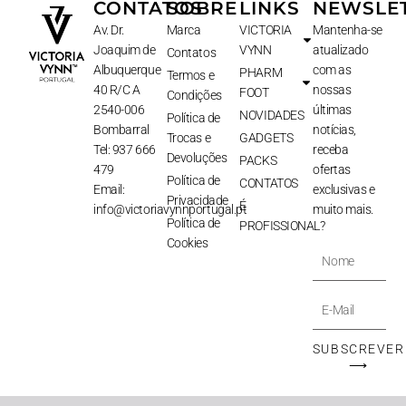
CONTATOS
SOBRE
LINKS
NEWSLE
Av. Dr.
Marca
VICTORIA
Mantenha-se
Joaquim de
VYNN
atualizado
Contatos
Albuquerque
com as
PHARM
Termos e
40 R/C A
nossas
FOOT
Condições
2540-006
últimas
NOVIDADES
Política de
Bombarral
notícias,
Trocas e
GADGETS
Tel: 937 666
receba
Devoluções
PACKS
479
ofertas
Política de
CONTATOS
Email:
exclusivas e
Privacidade
É
info@victoriavynnportugal.pt
muito mais.
Política de
PROFISSIONAL?
Cookies
Nome
E-
Mail
SUBSCREVER
⟶