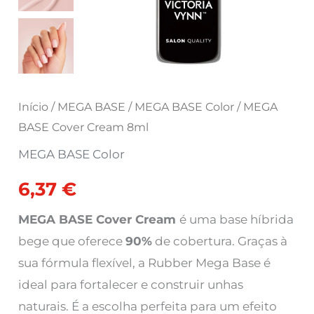
Início
/
MEGA BASE
/
MEGA BASE Color
/ MEGA
BASE Cover Cream 8ml
MEGA BASE Color
6,37
€
MEGA BASE Cover Cream
é uma base híbrida
bege que oferece
90%
de cobertura. Graças à
sua fórmula flexível, a Rubber Mega Base é
ideal para fortalecer e construir unhas
naturais. É a escolha perfeita para um efeito