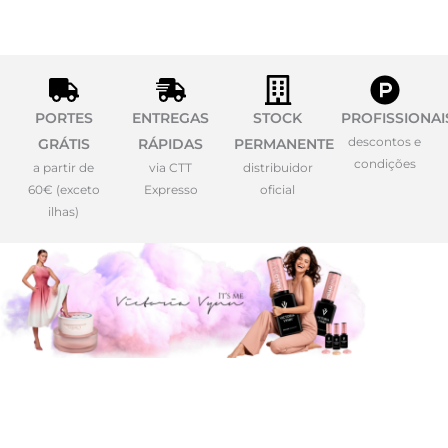
PORTES
ENTREGAS
STOCK
PROFISSIONAI
descontos e
GRÁTIS
RÁPIDAS
PERMANENTE
condições
a partir de
via CTT
distribuidor
60€ (exceto
Expresso
oficial
ilhas)