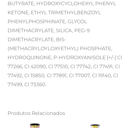
BUTYRATE, HYDROXYCYCLOHEXYL PHENYL
KETONE, ETHYL TRIMETHYLBENZOYL
PHENYLPHOSPHINATE, GLYCOL
DIMETHACRYLATE, SILICA, PEG-9
DIMETHACRYLATE, BIS-
(METHACRYLOYLOXYETHYL) PHOSPHATE,
HYDROQUINONE, P-HYDROXYANISOLE [+/-] CI
77266, CI 42090, CI 77510, CI 77742, CI 77491, CI
77492, CI 15850, CI 77891, CI 77007, CI 19140, CI
77499, CI 73360.
Produtos Relacionados
O
O
O
O
preço
preço
preço
preço