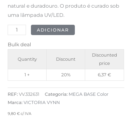
natural e duradouro. O produto é curado sob
uma lâmpada UV/LED.
ADICIONAR
Bulk deal
Discounted
Quantity
Discount
price
1 +
20%
6,37
€
REF:
VV.332631
Categoria:
MEGA BASE Color
Marca:
VICTORIA VYNN
9,80
€
c/ IVA