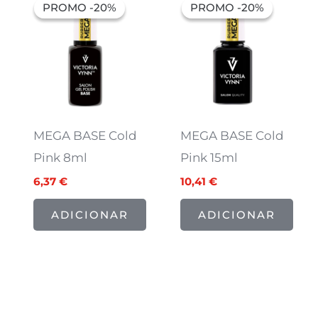
preço
preço
preço
preço
PROMO -20%
PROMO -20%
PROMO -20%
PROMO -20%
original
atual
original
atual
era:
é:
era:
é:
7,97 €.
6,37 €.
13,01 €.
10,41 €.
MEGA BASE Cold
MEGA BASE Cold
Pink 8ml
Pink 15ml
6,37
€
10,41
€
ADICIONAR
ADICIONAR