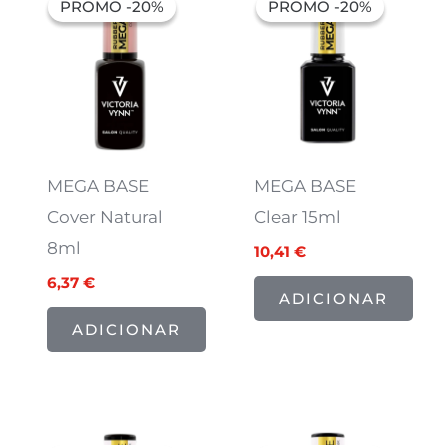
PROMO -20%
PROMO -20%
PROMO -20%
PROMO -20%
original
atual
original
atual
era:
é:
era:
é:
7,97 €.
6,37 €.
13,01 €.
10,41 €.
MEGA BASE
MEGA BASE
Cover Natural
Clear 15ml
8ml
10,41
€
6,37
€
ADICIONAR
ADICIONAR
O
O
O
O