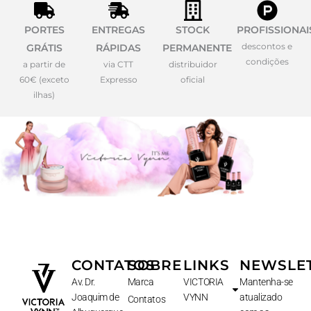
PORTES
ENTREGAS
STOCK
PROFISSIONAI
descontos e
GRÁTIS
RÁPIDAS
PERMANENTE
condições
a partir de
via CTT
distribuidor
60€ (exceto
Expresso
oficial
ilhas)
CONTATOS
SOBRE
LINKS
NEWSLE
Av. Dr.
Marca
VICTORIA
Mantenha-se
Joaquim de
VYNN
atualizado
Contatos