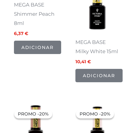
7,97 €.
6,37 €.
13,01 €.
10,41 €.
MEGA BASE
Shimmer Peach
8ml
6,37
€
MEGA BASE
ADICIONAR
Milky White 15ml
10,41
€
ADICIONAR
O
O
O
O
preço
preço
preço
preço
PROMO -20%
PROMO -20%
PROMO -20%
PROMO -20%
original
atual
original
atual
era:
é:
era:
é:
7,97 €.
6,37 €.
7,97 €.
6,37 €.