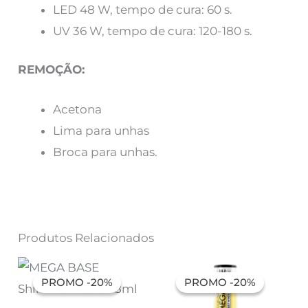
LED 48 W, tempo de cura: 60 s.
UV 36 W, tempo de cura: 120-180 s.
REMOÇÃO:
Acetona
Lima para unhas
Broca para unhas.
Produtos Relacionados
O
O
O
O
preço
preço
preço
preço
PROMO -20%
PROMO -20%
PROMO -20%
PROMO -20%
original
atual
original
atual
era:
é:
era:
é: