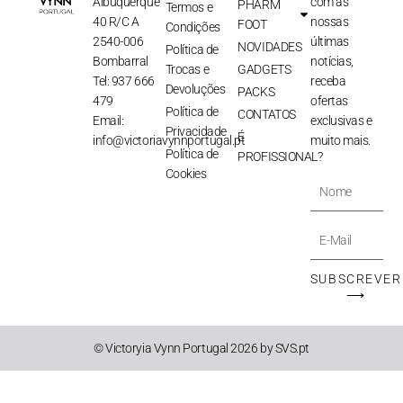
Albuquerque
com as
PHARM
Termos e
40 R/C A
nossas
FOOT
Condições
2540-006
últimas
NOVIDADES
Política de
Bombarral
notícias,
Trocas e
GADGETS
Tel: 937 666
receba
Devoluções
PACKS
479
ofertas
Política de
CONTATOS
Email:
exclusivas e
Privacidade
É
info@victoriavynnportugal.pt
muito mais.
Política de
PROFISSIONAL?
Cookies
Nome
E-
Mail
SUBSCREVER
⟶
© Victoryia Vynn Portugal 2026 by SVS.pt