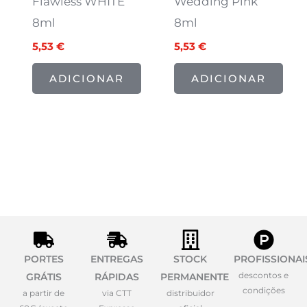
Flawless WHITE
Wedding Pink
8ml
8ml
5,53
€
5,53
€
ADICIONAR
ADICIONAR
PORTES
ENTREGAS
STOCK
PROFISSIONAI
descontos e
GRÁTIS
RÁPIDAS
PERMANENTE
condições
a partir de
via CTT
distribuidor