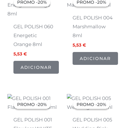
PROMO -20%
PROMO -20%
PROMO -20%
PROMO -20%
original
atual
original
atual
era:
é:
era:
é:
6,91 €.
5,53 €.
6,91 €.
5,53 €.
GEL POLISH 004
GEL POLISH 060
Marshmallow
Energetic
8ml
Orange 8ml
5,53
€
5,53
€
ADICIONAR
ADICIONAR
O
O
O
O
preço
preço
preço
preço
PROMO -20%
PROMO -20%
PROMO -20%
PROMO -20%
original
atual
original
atual
era:
é:
era:
é:
6,91 €.
5,53 €.
6,91 €.
5,53 €.
GEL POLISH 001
GEL POLISH 005