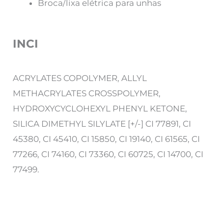
Broca/lixa elétrica para unhas
INCI
ACRYLATES COPOLYMER, ALLYL
METHACRYLATES CROSSPOLYMER,
HYDROXYCYCLOHEXYL PHENYL KETONE,
SILICA DIMETHYL SILYLATE [+/-] CI 77891, CI
45380, CI 45410, CI 15850, CI 19140, CI 61565, CI
77266, CI 74160, CI 73360, CI 60725, CI 14700, CI
77499.