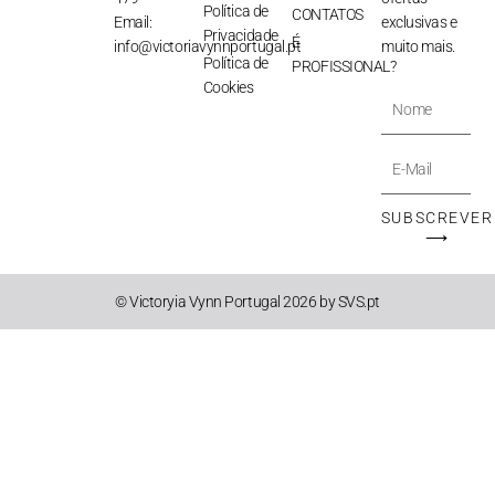
Política de
CONTATOS
Email:
exclusivas e
Privacidade
É
info@victoriavynnportugal.pt
muito mais.
Política de
PROFISSIONAL?
Cookies
Nome
E-
Mail
SUBSCREVER
⟶
© Victoryia Vynn Portugal 2026 by SVS.pt