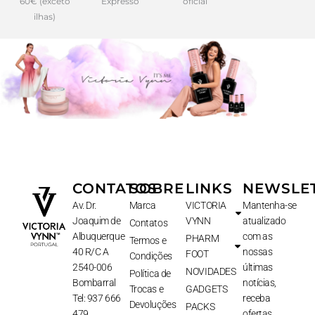
60€ (exceto
Expresso
oficial
ilhas)
CONTATOS
SOBRE
LINKS
NEWSLE
Av. Dr.
Marca
VICTORIA
Mantenha-se
Joaquim de
VYNN
atualizado
Contatos
Albuquerque
com as
PHARM
Termos e
40 R/C A
nossas
FOOT
Condições
2540-006
últimas
NOVIDADES
Política de
Bombarral
notícias,
Trocas e
GADGETS
Tel: 937 666
receba
Devoluções
PACKS
479
ofertas