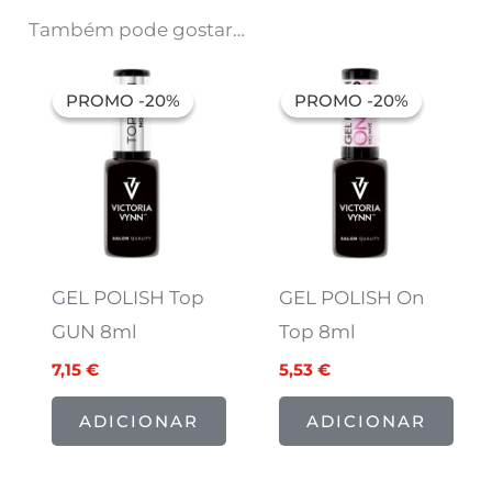
Também pode gostar…
O
O
O
O
preço
preço
preço
preço
PROMO -20%
PROMO -20%
PROMO -20%
PROMO -20%
original
atual
original
atual
era:
é:
era:
é:
8,94 €.
7,15 €.
6,91 €.
5,53 €.
GEL POLISH Top
GEL POLISH On
GUN 8ml
Top 8ml
7,15
€
5,53
€
ADICIONAR
ADICIONAR