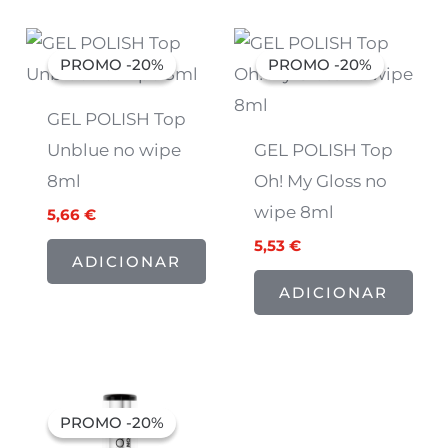
O
O
O
O
preço
preço
preço
preço
PROMO -20%
PROMO -20%
PROMO -20%
PROMO -20%
original
atual
original
atual
era:
é:
era:
é:
7,07 €.
5,66 €.
6,91 €.
5,53 €.
GEL POLISH Top
Unblue no wipe
GEL POLISH Top
8ml
Oh! My Gloss no
wipe 8ml
5,66
€
5,53
€
ADICIONAR
ADICIONAR
O
O
preço
preço
PROMO -20%
PROMO -20%
original
atual