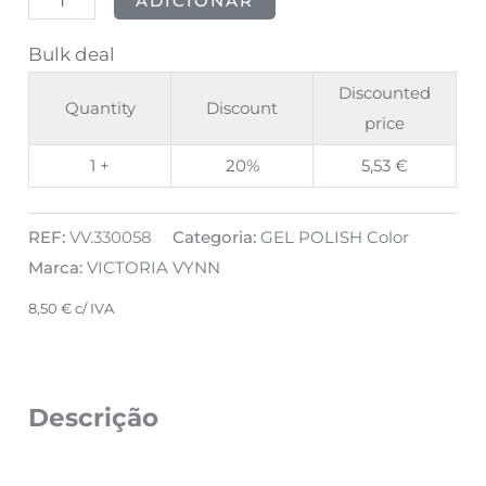
ADICIONAR
Bulk deal
Discounted
Quantity
Discount
price
1 +
20%
5,53
€
REF:
VV.330058
Categoria:
GEL POLISH Color
Marca:
VICTORIA VYNN
8,50
€
c/ IVA
Descrição