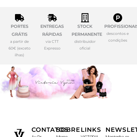
PORTES
ENTREGAS
STOCK
PROFISSIONAI
descontos e
GRÁTIS
RÁPIDAS
PERMANENTE
condições
a partir de
via CTT
distribuidor
60€ (exceto
Expresso
oficial
ilhas)
CONTATOS
SOBRE
LINKS
NEWSLE