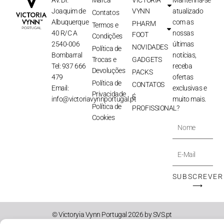
Av. Dr.
Marca
VICTORIA
Mantenha-se
Joaquim de
VYNN
atualizado
Contatos
Albuquerque
com as
PHARM
Termos e
40 R/C A
nossas
FOOT
Condições
2540-006
últimas
NOVIDADES
Política de
Bombarral
notícias,
Trocas e
GADGETS
Tel: 937 666
receba
Devoluções
PACKS
479
ofertas
Política de
CONTATOS
Email:
exclusivas e
Privacidade
É
info@victoriavynnportugal.pt
muito mais.
Política de
PROFISSIONAL?
Cookies
Nome
E-
Mail
SUBSCREVER
⟶
© Victoryia Vynn Portugal 2026 by SVS.pt