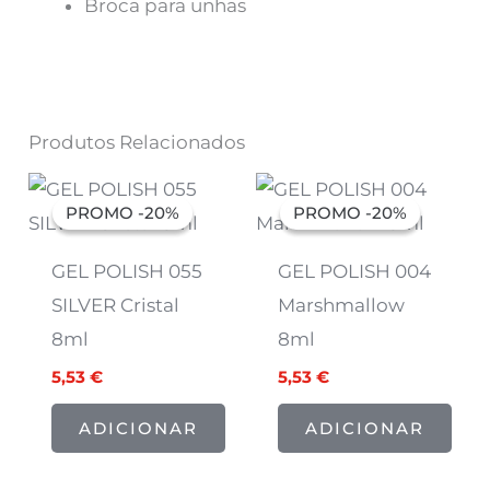
Broca para unhas
Produtos Relacionados
O
O
O
O
preço
preço
preço
preço
PROMO -20%
PROMO -20%
PROMO -20%
PROMO -20%
original
atual
original
atual
era:
é:
era:
é:
6,91 €.
5,53 €.
6,91 €.
5,53 €.
GEL POLISH 055
GEL POLISH 004
SILVER Cristal
Marshmallow
8ml
8ml
5,53
€
5,53
€
ADICIONAR
ADICIONAR