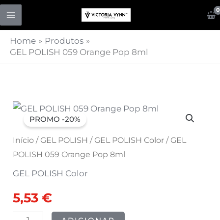
Skip
to
content
Home
Produtos
GEL POLISH 059 Orange Pop 8ml
Quantidade
O
O
PROMO -20%
de
preço
preço
GEL
Início
/
GEL POLISH
/
GEL POLISH Color
/ GEL
POLISH
POLISH 059 Orange Pop 8ml
original
atual
059
GEL POLISH Color
era:
é:
Orange
5,53
€
Pop
6,91 €.
5,53 €.
8ml