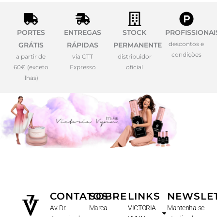
PORTES
ENTREGAS
STOCK
PROFISSIONAI
descontos e
GRÁTIS
RÁPIDAS
PERMANENTE
condições
a partir de
via CTT
distribuidor
60€ (exceto
Expresso
oficial
ilhas)
CONTATOS
SOBRE
LINKS
NEWSLE
Av. Dr.
Marca
VICTORIA
Mantenha-se