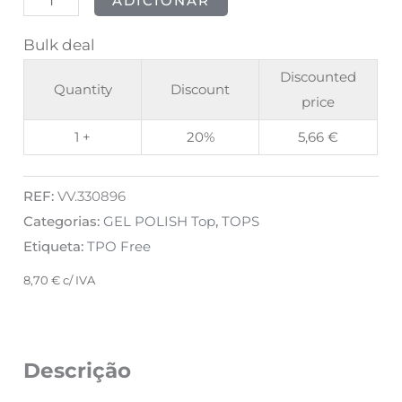
ADICIONAR
8ml
Bulk deal
Discounted
Quantity
Discount
price
1 +
20%
5,66
€
REF:
VV.330896
Categorias:
GEL POLISH Top
,
TOPS
Etiqueta:
TPO Free
8,70
€
c/ IVA
Descrição