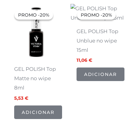
O
O
O
O
preço
preço
preço
preço
PROMO -20%
PROMO -20%
PROMO -20%
PROMO -20%
original
atual
original
atual
era:
é:
era:
é:
6,91 €.
5,53 €.
13,82 €.
11,06 €.
GEL POLISH Top
Unblue no wipe
15ml
11,06
€
GEL POLISH Top
ADICIONAR
Matte no wipe
8ml
5,53
€
ADICIONAR