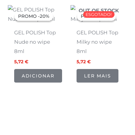
O
O
O
O
OUT OF STOCK
preço
preço
preço
preço
ESGOTADO!
PROMO -20%
PROMO -20%
PROMO -20%
PROMO -20%
original
atual
original
atual
era:
é:
era:
é:
7,15 €.
5,72 €.
7,15 €.
5,72 €.
GEL POLISH Top
GEL POLISH Top
Nude no wipe
Milky no wipe
8ml
8ml
5,72
€
5,72
€
ADICIONAR
LER MAIS