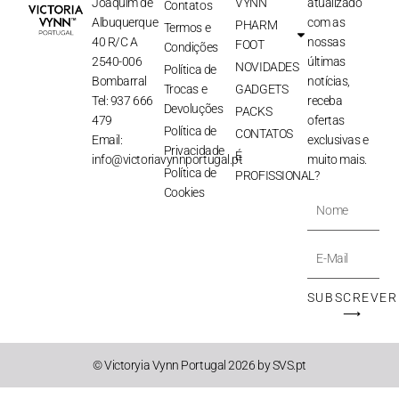
Joaquim de
VYNN
atualizado
Contatos
Albuquerque
com as
PHARM
Termos e
40 R/C A
nossas
FOOT
Condições
2540-006
últimas
NOVIDADES
Política de
Bombarral
notícias,
Trocas e
GADGETS
Tel: 937 666
receba
Devoluções
PACKS
479
ofertas
Política de
CONTATOS
Email:
exclusivas e
Privacidade
É
info@victoriavynnportugal.pt
muito mais.
Política de
PROFISSIONAL?
Cookies
Nome
E-
Mail
SUBSCREVER
⟶
© Victoryia Vynn Portugal 2026 by SVS.pt