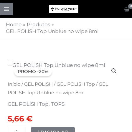
Skip
to
content
Home
Produtos
GEL POLISH Top Unblue no wipe 8ml
Quantidade
O
O
PROMO -20%
de
preço
preço
GEL
Início
/
GEL POLISH
/
GEL POLISH Top
/ GEL
POLISH
POLISH Top Unblue no wipe 8ml
original
atual
Top
GEL POLISH Top
,
TOPS
era:
é:
Unblue
5,66
€
no
7,07 €.
5,66 €.
wipe