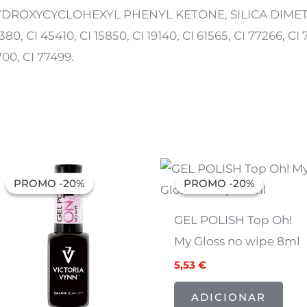
DROXYCYCLOHEXYL PHENYL KETONE, SILICA DIMETHYL 
380, CI 45410, CI 15850, CI 19140, CI 61565, CI 77266, CI 
700, CI 77499.
O
O
O
O
preço
preço
preço
preço
PROMO -20%
PROMO -20%
PROMO -20%
PROMO -20%
original
atual
original
atual
era:
é:
era:
é:
6,91 €.
5,53 €.
6,91 €.
5,53 €.
GEL POLISH Top Oh!
My Gloss no wipe 8ml
5,53
€
ADICIONAR