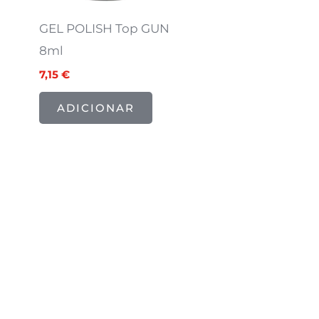
GEL POLISH Top GUN
8ml
7,15
€
ADICIONAR