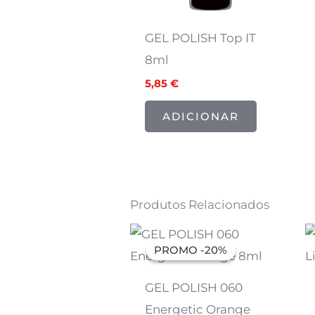
GEL POLISH Top IT
8ml
5,85
€
ADICIONAR
Produtos Relacionados
O
O
preço
preço
PROMO -20%
PROMO -20%
original
atual
era:
é:
6,91 €.
5,53 €.
GEL POLISH 060
Energetic Orange