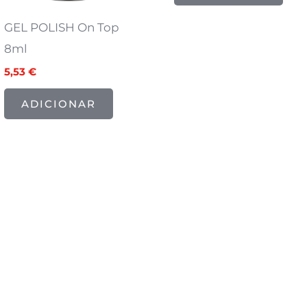
GEL POLISH On Top
8ml
5,53
€
ADICIONAR