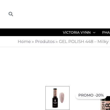
Skip
to
Search
content
VICTORIA VYNN
PHA
Home
Produtos
GEL POLISH 448 – Milky 
PROMO -20%