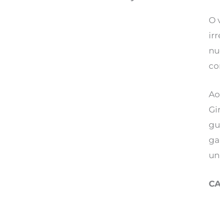
O 
ir
nu
co
Ao
Gi
gu
ga
un
CA