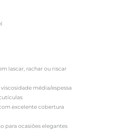
l
 lascar, rachar ou riscar
e viscosidade média/espessa
cutículas
com excelente cobertura
mo para ocasiões elegantes