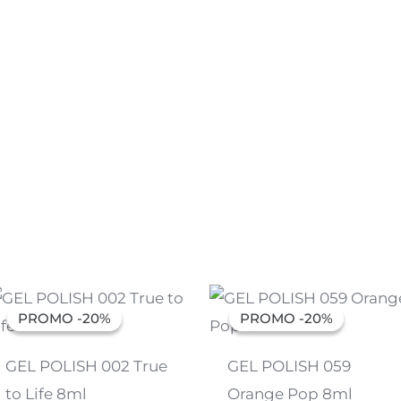
O
O
O
O
preço
preço
preço
preço
PROMO -20%
PROMO -20%
PROMO -20%
PROMO -20%
original
atual
original
atual
era:
é:
era:
é:
6,91 €.
5,53 €.
6,91 €.
5,53 €.
GEL POLISH 002 True
GEL POLISH 059
to Life 8ml
Orange Pop 8ml