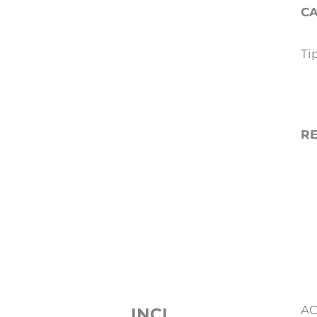
CA
Ti
R
AC
INCI