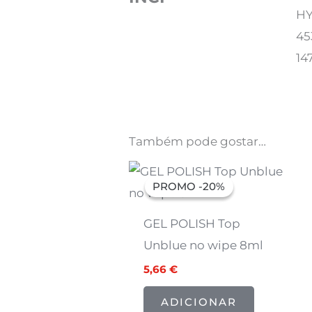
HY
45
14
Também pode gostar…
O
O
preço
preço
PROMO -20%
PROMO -20%
original
atual
era:
é:
7,07 €.
5,66 €.
GEL POLISH Top
Unblue no wipe 8ml
5,66
€
ADICIONAR