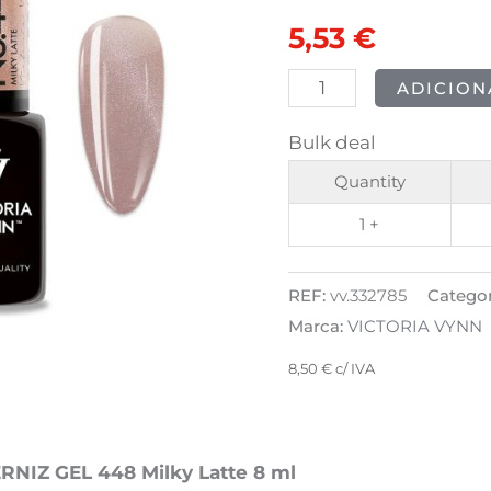
POLISH
original
atual
5,53
€
448
era:
é:
-
ADICION
Milky
6,91 €.
5,53 €.
Bulk deal
Latte
8ml
Quantity
1 +
REF:
vv.332785
Categor
Marca:
VICTORIA VYNN
8,50
€
c/ IVA
RNIZ GEL 448 Milky Latte 8 ml