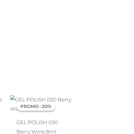
O
O
preço
preço
PROMO -20%
PROMO -20%
original
atual
era:
é:
6,91 €.
5,53 €.
GEL POLISH 030
Berry Wine 8ml