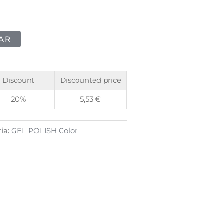
AR
Discount
Discounted price
20%
5,53
€
ia:
GEL POLISH Color