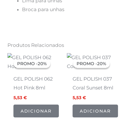
Lima para unhas
Broca para unhas
Produtos Relacionados
O
O
O
O
preço
preço
preço
preço
PROMO -20%
PROMO -20%
PROMO -20%
PROMO -20%
original
atual
original
atual
era:
é:
era:
é:
6,91 €.
5,53 €.
6,91 €.
5,53 €.
GEL POLISH 062
GEL POLISH 037
Hot Pink 8ml
Coral Sunset 8ml
5,53
€
5,53
€
ADICIONAR
ADICIONAR