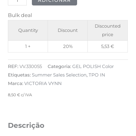
ADICIONAR
Bulk deal
Discounted
Quantity
Discount
price
1 +
20%
5,53
€
REF:
VV.330055
Categoria:
GEL POLISH Color
Etiquetas:
Summer Sales Selection
,
TPO IN
Marca:
VICTORIA VYNN
8,50
€
c/ IVA
Descrição