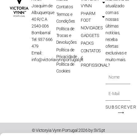
Joaquim de
VYNN
atualizado
Contatos
Albuquerque
com as
PHARM
Termos e
40 R/C A
nossas
FOOT
Condições
2540-006
últimas
NOVIDADES
Política de
Bombarral
notícias,
Trocas e
GADGETS
Tel: 937 666
receba
Devoluções
PACKS
479
ofertas
Política de
CONTATOS
Email:
exclusivas e
Privacidade
É
info@victoriavynnportugal.pt
muito mais.
Política de
PROFISSIONAL?
Cookies
Nome
E-
Mail
SUBSCREVER
⟶
© Victoryia Vynn Portugal 2026 by SVS.pt