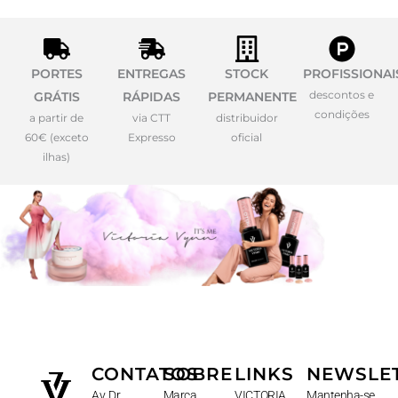
PORTES
ENTREGAS
STOCK
PROFISSIONAI
descontos e
GRÁTIS
RÁPIDAS
PERMANENTE
condições
a partir de
via CTT
distribuidor
60€ (exceto
Expresso
oficial
ilhas)
CONTATOS
SOBRE
LINKS
NEWSLE
Av. Dr.
Marca
VICTORIA
Mantenha-se