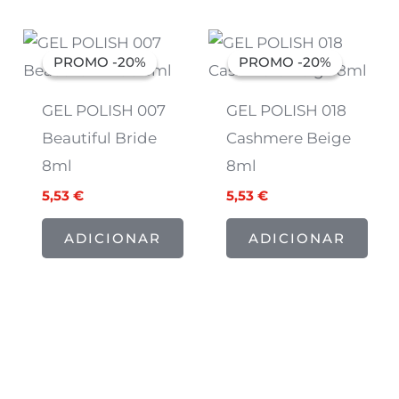
O
O
O
O
preço
preço
preço
preço
PROMO -20%
PROMO -20%
PROMO -20%
PROMO -20%
original
atual
original
atual
era:
é:
era:
é:
6,91 €.
5,53 €.
6,91 €.
5,53 €.
GEL POLISH 007
GEL POLISH 018
Beautiful Bride
Cashmere Beige
8ml
8ml
5,53
€
5,53
€
ADICIONAR
ADICIONAR