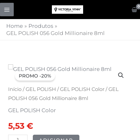
Skip
to
content
Home
Produtos
GEL POLISH 056 Gold Millionaire 8ml
Quantidade
O
O
PROMO -20%
de
preço
preço
GEL
Início
/
GEL POLISH
/
GEL POLISH Color
/ GEL
POLISH
POLISH 056 Gold Millionaire 8ml
original
atual
056
GEL POLISH Color
era:
é:
Gold
5,53
€
Millionaire
6,91 €.
5,53 €.
8ml