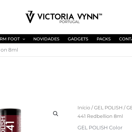
RM FOOT
NOVIDADES
GADGETS
PACKS
CONT
ion 8ml
Quantidade
Início
/
GEL POLISH
/
GE
O
O
441 Redbellion 8ml
de
preço
preço
GEL
GEL POLISH Color