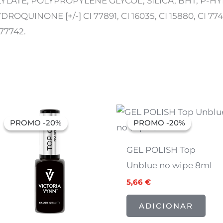
LYLATE, POLYPROPYLENE GLYCOL, SILICA, BHT, P-
DROQUINONE [+/-] CI 77891, CI 16035, CI 15880, CI 77499
 77742.
O
O
O
O
preço
preço
preço
preço
PROMO -20%
PROMO -20%
PROMO -20%
PROMO -20%
original
atual
original
atual
era:
é:
era:
é:
8,94 €.
7,15 €.
7,07 €.
5,66 €.
GEL POLISH Top
Unblue no wipe 8ml
5,66
€
ADICIONAR