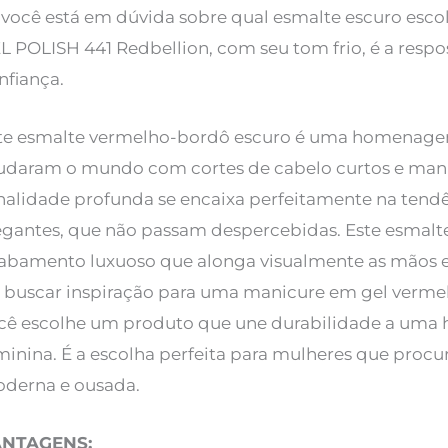
 você está em dúvida sobre qual esmalte escuro esco
L POLISH 441 Redbellion,
com seu tom frio, é a resp
nfiança.
te esmalte vermelho-bordô escuro é uma homenagem
daram o mundo com cortes de cabelo curtos e manic
nalidade profunda se encaixa perfeitamente na tendê
egantes, que não passam despercebidas. Este esmal
abamento luxuoso que alonga visualmente as mãos e
 buscar inspiração para uma manicure em gel verme
cê escolhe um produto que une durabilidade a uma hi
minina. É a escolha perfeita para mulheres que proc
derna e ousada.
ANTAGENS: