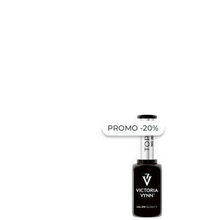
O
O
preço
preço
PROMO -20%
PROMO -20%
original
atual
era:
é:
7,32 €.
5,85 €.