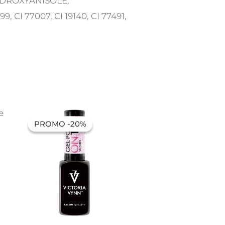
HYDROXYANISOLE,
, CI 77007, CI 19140, CI 77491,
O
O
preço
preço
PROMO -20%
PROMO -20%
original
atual
era:
é:
6,91 €.
5,53 €.