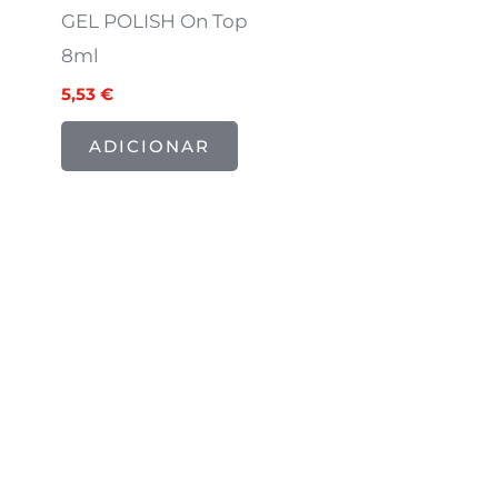
GEL POLISH On Top
8ml
5,53
€
ADICIONAR