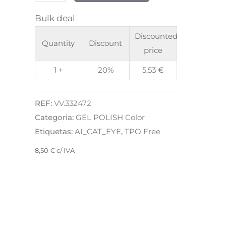
Bulk deal
Discounted
Quantity
Discount
price
1 +
20%
5,53
€
REF:
VV.332472
Categoria:
GEL POLISH Color
Etiquetas:
AI_CAT_EYE
,
TPO Free
8,50
€
c/ IVA