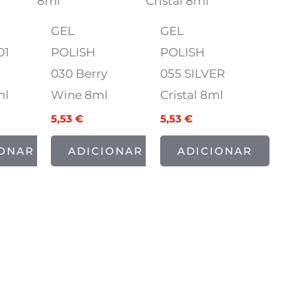
€.
6,91 €.
5,53 €.
6,91 €.
5,53 €.
GEL
GEL
01
POLISH
POLISH
030 Berry
055 SILVER
ml
Wine 8ml
Cristal 8ml
5,53
€
5,53
€
IONAR
ADICIONAR
ADICIONAR