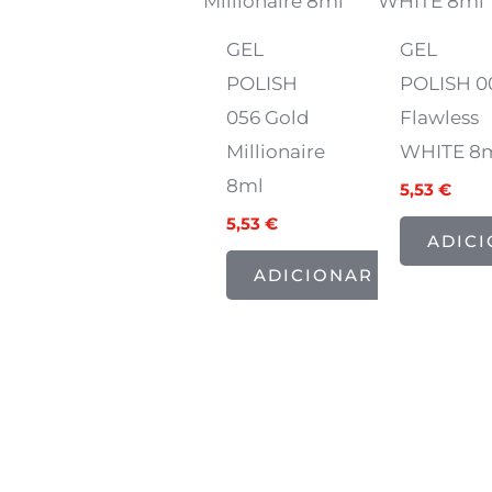
6,91 €.
5,53 €.
6,91 €.
5,53 
GEL
GEL
POLISH
POLISH 0
056 Gold
Flawless
Millionaire
WHITE 8
8ml
5,53
€
5,53
€
ADIC
ADICIONAR