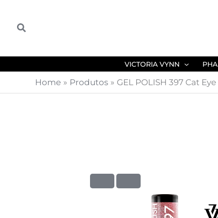
Skip
to
Search
content
VICTORIA VYNN
PHA
Home
Produtos
GEL POLISH 397 Cat Eye