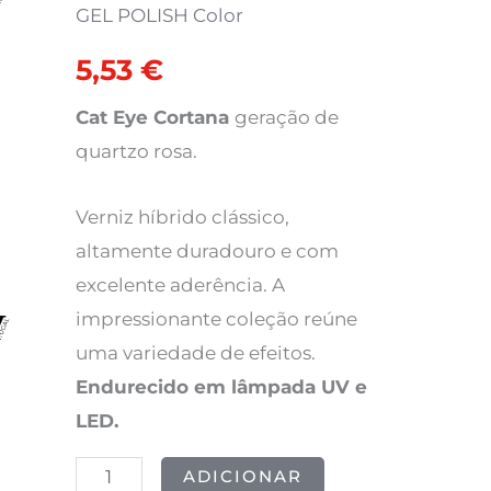
POLISH
GEL POLISH Color
original
atual
397
5,53
€
era:
é:
Cat
Eye
Cat Eye Cortana
geração de
6,91 €.
5,53 €.
Cortana
quartzo rosa.
8ml
Verniz híbrido clássico,
altamente duradouro e com
excelente aderência. A
impressionante coleção reúne
uma variedade de efeitos.
Endurecido em lâmpada UV e
LED.
ADICIONAR