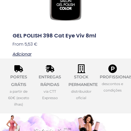
GEL POLISH 398 Cat Eye Viv 8ml
From
5,53
€
Adicionar
PORTES
ENTREGAS
STOCK
PROFISSIONAI
descontos e
GRÁTIS
RÁPIDAS
PERMANENTE
condições
a partir de
via CTT
distribuidor
60€ (exceto
Expresso
oficial
ilhas)