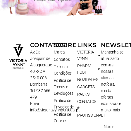
CONTATOS
SOBRE
LINKS
NEWSLE
Av. Dr.
Marca
VICTORIA
Mantenha-se
Joaquim de
VYNN
atualizado
Contatos
Albuquerque
com as
PHARM
Termos e
40 R/C A
nossas
FOOT
Condições
2540-006
últimas
NOVIDADES
Política de
Bombarral
notícias,
Trocas e
GADGETS
Tel: 937 666
receba
Devoluções
PACKS
479
ofertas
Política de
CONTATOS
Email:
exclusivas e
Privacidade
É
info@victoriavynnportugal.pt
muito mais.
Política de
PROFISSIONAL?
Cookies
Nome