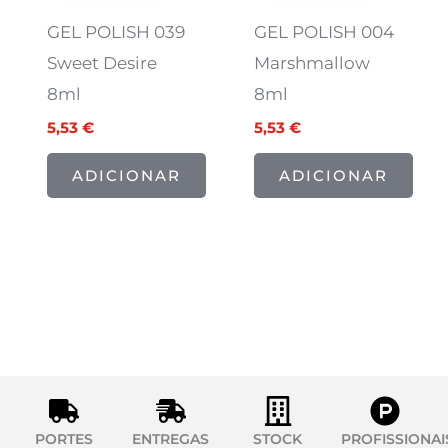
era:
é:
era:
é:
6,91 €.
5,53 €.
6,91 €.
5,53 €.
GEL POLISH 039
GEL POLISH 004
Sweet Desire
Marshmallow
8ml
8ml
5,53
€
5,53
€
ADICIONAR
ADICIONAR
PORTES
ENTREGAS
STOCK
PROFISSIONAI