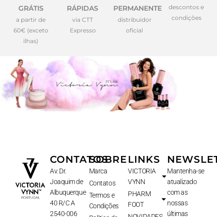
descontos e
GRÁTIS
RÁPIDAS
PERMANENTE
condições
a partir de
via CTT
distribuidor
60€ (exceto
Expresso
oficial
ilhas)
CONTATOS
SOBRE
LINKS
NEWSLE
Av. Dr.
Marca
VICTORIA
Mantenha-se
Joaquim de
VYNN
atualizado
Contatos
Albuquerque
com as
PHARM
Termos e
40 R/C A
nossas
FOOT
Condições
2540-006
últimas
NOVIDADES