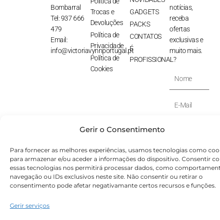
Política de
Bombarral
notícias,
Trocas e
GADGETS
Tel: 937 666
receba
Devoluções
PACKS
479
ofertas
Política de
CONTATOS
Email:
exclusivas e
Privacidade
É
info@victoriavynnportugal.pt
muito mais.
Política de
PROFISSIONAL?
Cookies
Nome
E-
Mail
SUBSCREVER
Gerir o Consentimento
⟶
Para fornecer as melhores experiências, usamos tecnologias como coo
para armazenar e/ou aceder a informações do dispositivo. Consentir c
© Victoryia Vynn Portugal 2026 by SVS.pt
essas tecnologias nos permitirá processar dados, como comportamen
navegação ou IDs exclusivos neste site. Não consentir ou retirar o
consentimento pode afetar negativamante certos recursos e funções.
Gerir serviços