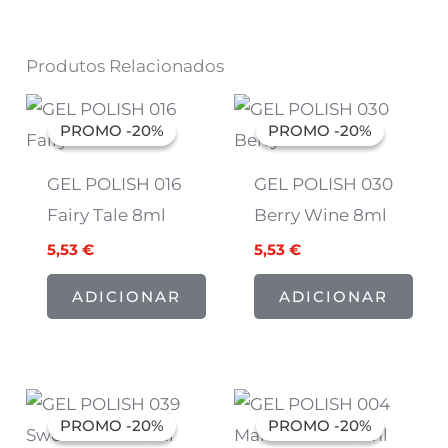
Produtos Relacionados
O
O
O
O
preço
preço
preço
preço
PROMO -20%
PROMO -20%
PROMO -20%
PROMO -20%
original
atual
original
atual
era:
é:
era:
é:
6,91 €.
5,53 €.
6,91 €.
5,53 €.
GEL POLISH 016
GEL POLISH 030
Fairy Tale 8ml
Berry Wine 8ml
5,53
€
5,53
€
ADICIONAR
ADICIONAR
O
O
O
O
preço
preço
preço
preço
PROMO -20%
PROMO -20%
PROMO -20%
PROMO -20%
original
atual
original
atual