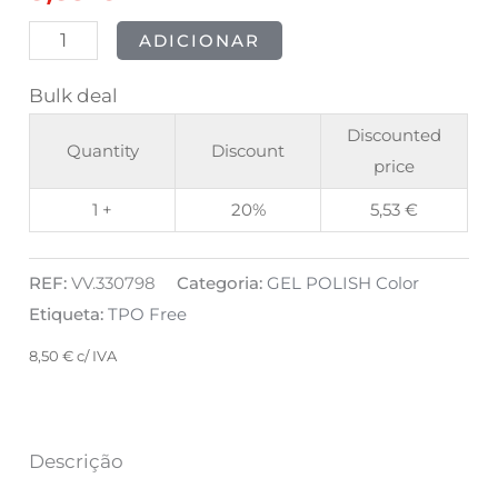
8ml
ADICIONAR
Bulk deal
Discounted
Quantity
Discount
price
1 +
20%
5,53
€
REF:
VV.330798
Categoria:
GEL POLISH Color
Etiqueta:
TPO Free
8,50
€
c/ IVA
Descrição