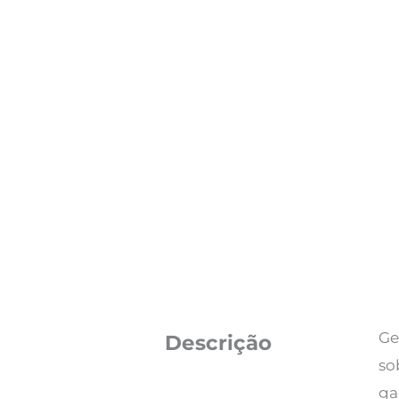
Ge
Descrição
so
ga