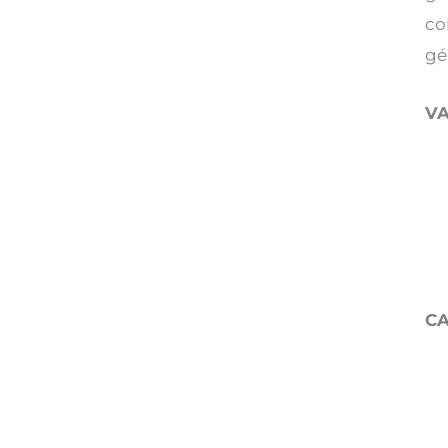
co
gé
V
CA