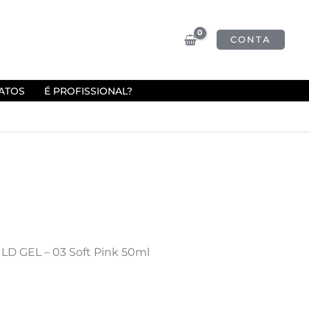
CONTA
ATOS
É PROFISSIONAL?
ILD GEL – 03 Soft Pink 50ml