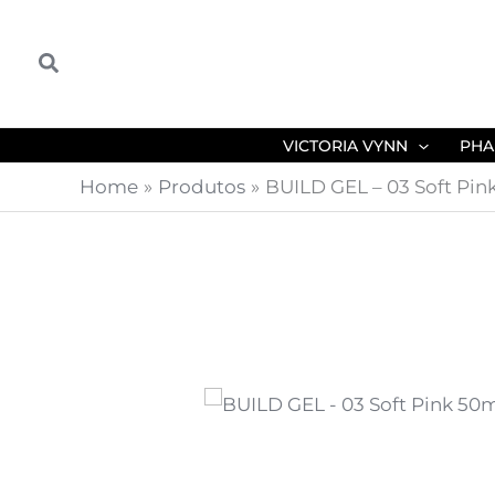
Skip
to
Search
content
VICTORIA VYNN
PHA
Home
Produtos
BUILD GEL – 03 Soft Pin