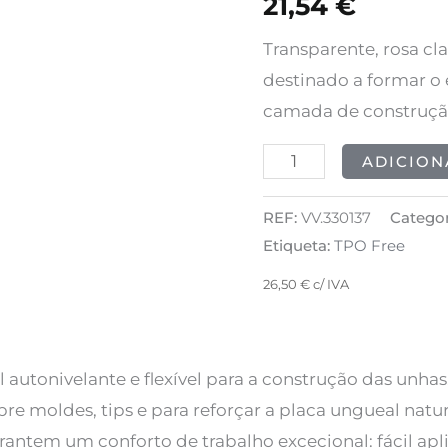
21,54
€
GEL
-
Transparente, rosa cl
03
destinado a formar 
Soft
camada de construçã
Pink
ADICION
50ml
REF:
VV.330137
Categor
Etiqueta:
TPO Free
26,50
€
c/ IVA
l autonivelante e flexível para a construção das unha
bre moldes, tips e para reforçar a placa ungueal natu
rantem um conforto de trabalho excecional: fácil ap