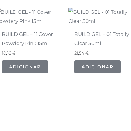
BUILD GEL – 11 Cover
BUILD GEL – 01 Totally
Powdery Pink 15ml
Clear 50ml
10,16
€
21,54
€
ADICIONAR
ADICIONAR