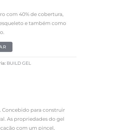
aro com 40% de cobertura,
o esqueleto e também como
o.
AR
ia:
BUILD GEL
s. Concebido para construir
ral. As propriedades do gel
licação com um pincel,