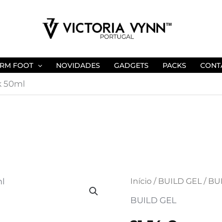
RM FOOT
NOVIDADES
GADGETS
PACKS
CONT
k 50ml
Quantidade
Início
/
BUILD GEL
/ BU
de
BUILD GEL
BUILD