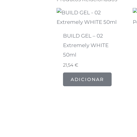
BUILD GEL – 02
Extremely WHITE
50ml
21,54
€
ADICIONAR