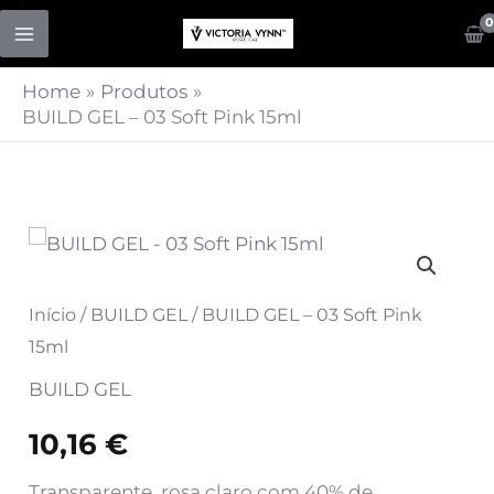
Skip
to
content
Home
Produtos
BUILD GEL – 03 Soft Pink 15ml
Quantidade
de
BUILD
Início
/
BUILD GEL
/ BUILD GEL – 03 Soft Pink
GEL
15ml
-
BUILD GEL
03
10,16
€
Soft
Pink
Transparente, rosa claro com 40% de