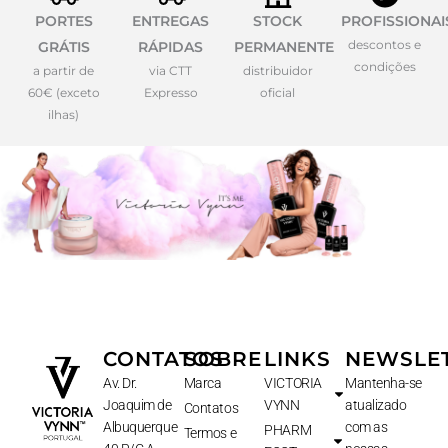
PORTES
ENTREGAS
STOCK
PROFISSIONAI
descontos e
GRÁTIS
RÁPIDAS
PERMANENTE
condições
a partir de
via CTT
distribuidor
60€ (exceto
Expresso
oficial
ilhas)
CONTATOS
SOBRE
LINKS
NEWSLE
Av. Dr.
Marca
VICTORIA
Mantenha-se
Joaquim de
VYNN
atualizado
Contatos
Albuquerque
com as
PHARM
Termos e