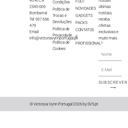
40 R/C A
nossas
FOOT
Condições
2540-006
últimas
NOVIDADES
Política de
Bombarral
notícias,
Trocas e
GADGETS
Tel: 937 666
receba
Devoluções
PACKS
479
ofertas
Política de
CONTATOS
Email:
exclusivas e
Privacidade
É
info@victoriavynnportugal.pt
muito mais.
Política de
PROFISSIONAL?
Cookies
Nome
E-
Mail
SUBSCREVER
⟶
© Victoryia Vynn Portugal 2026 by SVS.pt