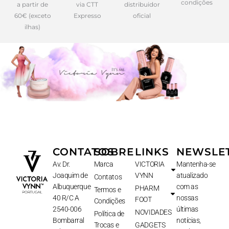
condições
a partir de
via CTT
distribuidor
60€ (exceto
Expresso
oficial
ilhas)
CONTATOS
SOBRE
LINKS
NEWSLE
Av. Dr.
Marca
VICTORIA
Mantenha-se
Joaquim de
VYNN
atualizado
Contatos
Albuquerque
com as
PHARM
Termos e
40 R/C A
nossas
FOOT
Condições
2540-006
últimas
NOVIDADES
Política de
Bombarral
notícias,
Trocas e
GADGETS