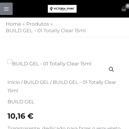
Skip
to
content
Home
Produtos
BUILD GEL – 01 Totally Clear 15ml
Quantidade
de
BUILD
Início
/
BUILD GEL
/ BUILD GEL – 01 Totally Clear
GEL
15ml
-
BUILD GEL
01
10,16
€
Totally
Clear
Transparente, dedicado para fazer o esqueleto