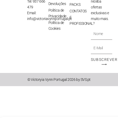
Tel: 937 666
receba
Devoluções
PACKS
479
ofertas
Política de
CONTATOS
Email:
exclusivas e
Privacidade
É
info@victoriavynnportugal.pt
muito mais.
Política de
PROFISSIONAL?
Cookies
Nome
E-
Mail
SUBSCREVER
⟶
© Victoryia Vynn Portugal 2026 by SVS.pt