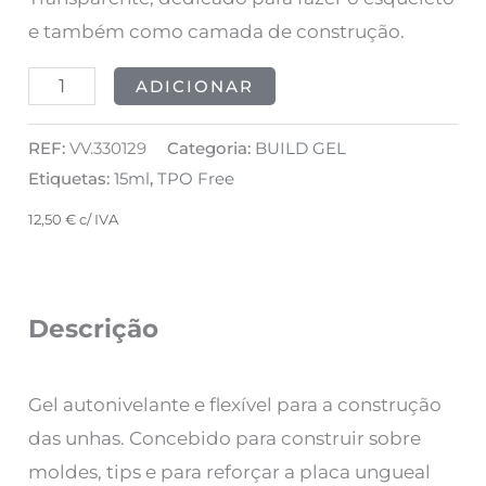
15ml
e também como camada de construção.
ADICIONAR
REF:
VV.330129
Categoria:
BUILD GEL
Etiquetas:
15ml
,
TPO Free
12,50
€
c/ IVA
Descrição
Gel autonivelante e flexível para a construção
das unhas. Concebido para construir sobre
moldes, tips e para reforçar a placa ungueal