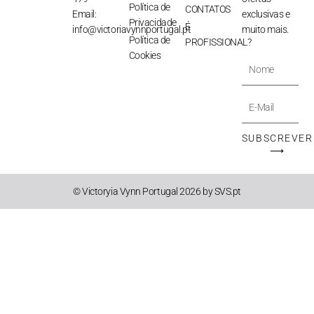
Política de
CONTATOS
Email:
exclusivas e
Privacidade
É
info@victoriavynnportugal.pt
muito mais.
Política de
PROFISSIONAL?
Cookies
Nome
E-
Mail
SUBSCREVER
⟶
© Victoryia Vynn Portugal 2026 by SVS.pt