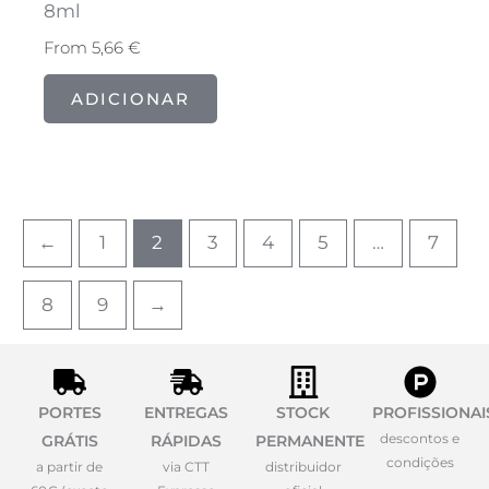
8ml
From
5,66
€
ADICIONAR
←
1
2
3
4
5
…
7
8
9
→
PORTES
ENTREGAS
STOCK
PROFISSIONAI
descontos e
GRÁTIS
RÁPIDAS
PERMANENTE
condições
a partir de
via CTT
distribuidor