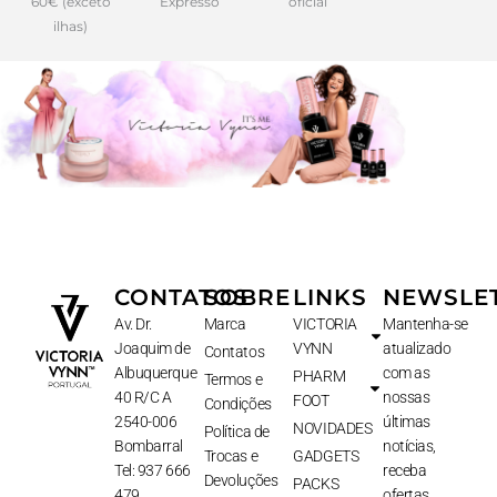
60€ (exceto
Expresso
oficial
ilhas)
CONTATOS
SOBRE
LINKS
NEWSLE
Av. Dr.
Marca
VICTORIA
Mantenha-se
Joaquim de
VYNN
atualizado
Contatos
Albuquerque
com as
PHARM
Termos e
40 R/C A
nossas
FOOT
Condições
2540-006
últimas
NOVIDADES
Política de
Bombarral
notícias,
Trocas e
GADGETS
Tel: 937 666
receba
Devoluções
PACKS
479
ofertas