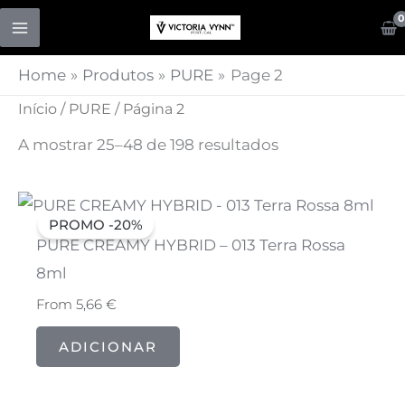
Skip
to
content
Home
Produtos
PURE
Page 2
Início
/
PURE
/ Página 2
A mostrar 25–48 de 198 resultados
PROMO -20%
PURE CREAMY HYBRID – 013 Terra Rossa
8ml
From
5,66
€
ADICIONAR