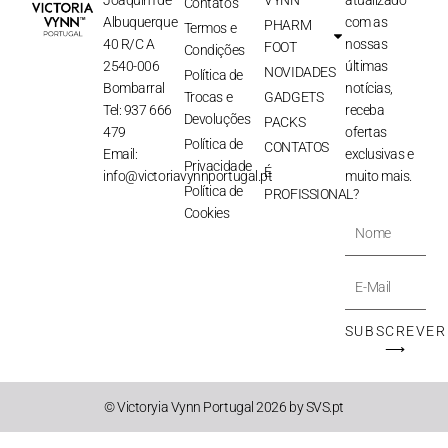
Joaquim de
VYNN
atualizado
Contatos
Albuquerque
com as
PHARM
Termos e
40 R/C A
nossas
FOOT
Condições
2540-006
últimas
NOVIDADES
Política de
Bombarral
notícias,
Trocas e
GADGETS
Tel: 937 666
receba
Devoluções
PACKS
479
ofertas
Política de
CONTATOS
Email:
exclusivas e
Privacidade
É
info@victoriavynnportugal.pt
muito mais.
Política de
PROFISSIONAL?
Cookies
Nome
E-
Mail
SUBSCREVER
⟶
© Victoryia Vynn Portugal 2026 by SVS.pt