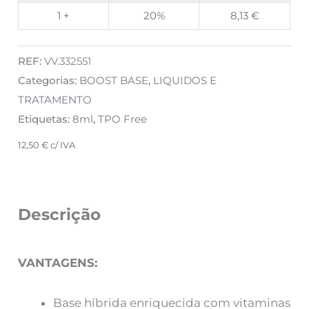
1 +
20%
8,13
€
REF:
VV.332551
Categorias:
BOOST BASE
,
LIQUIDOS E
TRATAMENTO
Etiquetas:
8ml
,
TPO Free
12,50
€
c/ IVA
Descrição
VANTAGENS:
Base híbrida enriquecida com vitaminas