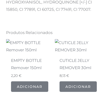
HYDROXYANISOL, HYDROQUINONE [+/-] CI
15850, CI 77891, CI 60725, CI 77491, CI 77007.
Produtos Relacionados
EMPTY BOTTLE
CUTICLE JELLY
Remover 150ml
REMOVER 30ml
2,20
€
8,13
€
ADICIONAR
ADICIONAR