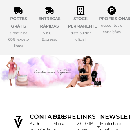
PORTES
ENTREGAS
STOCK
PROFISSIONAI
descontos e
GRÁTIS
RÁPIDAS
PERMANENTE
condições
a partir de
via CTT
distribuidor
60€ (exceto
Expresso
oficial
ilhas)
CONTATOS
SOBRE
LINKS
NEWSLE
Av. Dr.
Marca
VICTORIA
Mantenha-se