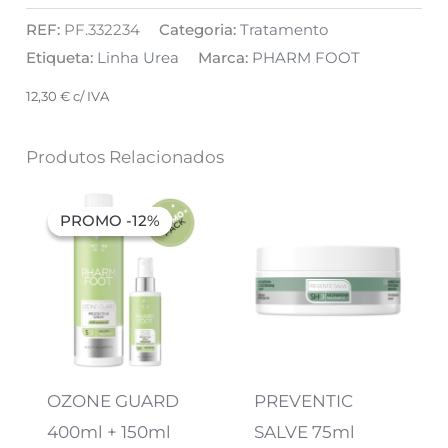
REF:
PF.332234
Categoria:
Tratamento
Etiqueta:
Linha Urea
Marca:
PHARM FOOT
12,30
€
c/ IVA
Produtos Relacionados
O
O
preço
preço
PROMO -12%
PROMO -12%
original
atual
era:
é:
26,02 €.
22,97 €.
OZONE GUARD
PREVENTIC
400ml + 150ml
SALVE 75ml