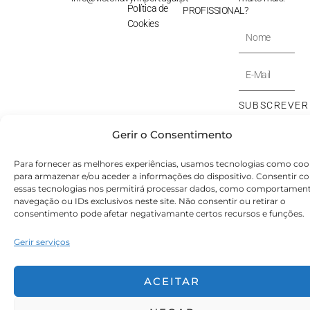
Política de
PROFISSIONAL?
Cookies
Nome
E-
Mail
SUBSCREVER
⟶
Gerir o Consentimento
© Victoryia Vynn Portugal 2026 by SVS.pt
Para fornecer as melhores experiências, usamos tecnologias como coo
para armazenar e/ou aceder a informações do dispositivo. Consentir c
essas tecnologias nos permitirá processar dados, como comportamen
navegação ou IDs exclusivos neste site. Não consentir ou retirar o
consentimento pode afetar negativamante certos recursos e funções.
Gerir serviços
ACEITAR