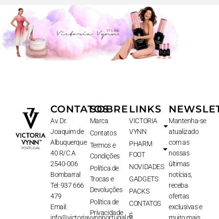
CONTATOS
SOBRE
LINKS
NEWSLE
Av. Dr.
Marca
VICTORIA
Mantenha-se
Joaquim de
VYNN
atualizado
Contatos
Albuquerque
com as
PHARM
Termos e
40 R/C A
nossas
FOOT
Condições
2540-006
últimas
NOVIDADES
Política de
Bombarral
notícias,
Trocas e
GADGETS
Tel: 937 666
receba
Devoluções
PACKS
479
ofertas
Política de
CONTATOS
Email:
exclusivas e
Privacidade
É
info@victoriavynnportugal.pt
muito mais.