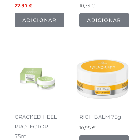
22,97
€
10,33
€
ADICIONAR
ADICIONAR
CRACKED HEEL
RICH BALM 75g
PROTECTOR
10,98
€
75ml