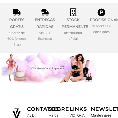
PORTES
ENTREGAS
STOCK
PROFISSIONAI
descontos e
GRÁTIS
RÁPIDAS
PERMANENTE
condições
a partir de
via CTT
distribuidor
60€ (exceto
Expresso
oficial
ilhas)
CONTATOS
SOBRE
LINKS
NEWSLE
Av. Dr.
Marca
VICTORIA
Mantenha-se