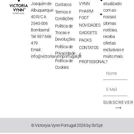
Joaquim de
VYNN
atualizado
Contatos
Albuquerque
com as
PHARM
Termos e
40 R/C A
nossas
FOOT
Condições
2540-006
últimas
NOVIDADES
Política de
Bombarral
notícias,
Trocas e
GADGETS
Tel: 937 666
receba
Devoluções
PACKS
479
ofertas
Política de
CONTATOS
Email:
exclusivas e
Privacidade
É
info@victoriavynnportugal.pt
muito mais.
Política de
PROFISSIONAL?
Cookies
Nome
E-
Mail
SUBSCREVER
⟶
© Victoryia Vynn Portugal 2026 by SVS.pt