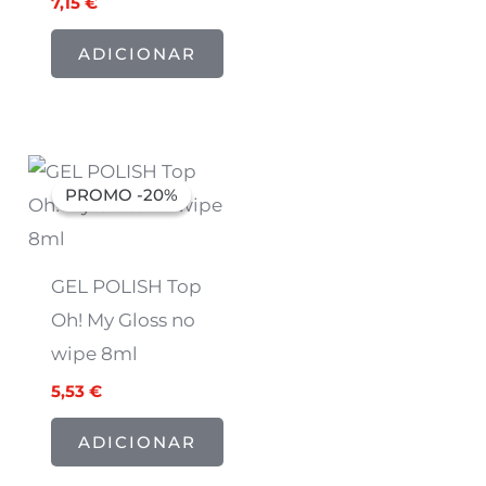
7,15
€
ADICIONAR
O
O
preço
preço
PROMO -20%
PROMO -20%
original
atual
era:
é:
6,91 €.
5,53 €.
GEL POLISH Top
Oh! My Gloss no
wipe 8ml
5,53
€
ADICIONAR