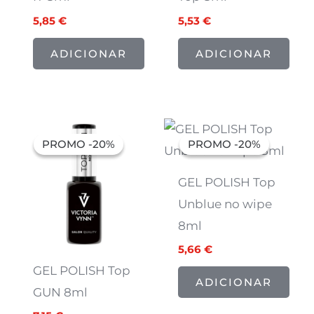
5,85
€
5,53
€
ADICIONAR
ADICIONAR
O
O
O
O
preço
preço
preço
preço
PROMO -20%
PROMO -20%
PROMO -20%
PROMO -20%
original
atual
original
atual
era:
é:
era:
é:
8,94 €.
7,15 €.
7,07 €.
5,66 €.
GEL POLISH Top
Unblue no wipe
8ml
5,66
€
GEL POLISH Top
ADICIONAR
GUN 8ml