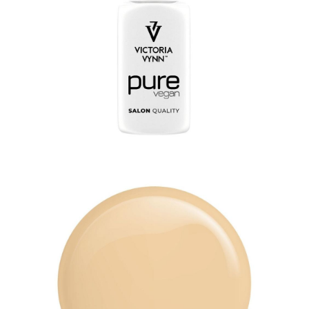
New
Butter
8ml