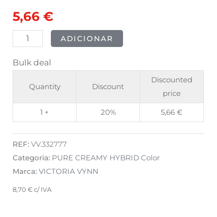
5,66
€
ADICIONAR
Bulk deal
Discounted
Quantity
Discount
price
1 +
20%
5,66
€
REF:
VV.332777
Categoria:
PURE CREAMY HYBRID Color
Marca:
VICTORIA VYNN
8,70
€
c/ IVA