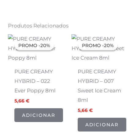
Produtos Relacionados
O
O
O
O
preço
preço
preço
preço
PROMO -20%
PROMO -20%
PROMO -20%
PROMO -20%
original
atual
original
atual
era:
é:
era:
é:
7,07 €.
5,66 €.
7,07 €.
5,66 €.
PURE CREAMY
PURE CREAMY
HYBRID – 022
HYBRID – 007
Ever Poppy 8ml
Sweet Ice Cream
8ml
5,66
€
5,66
€
ADICIONAR
ADICIONAR