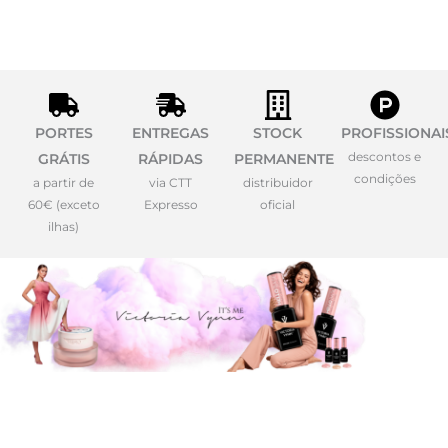
PORTES
ENTREGAS
STOCK
PROFISSIONAI
descontos e
GRÁTIS
RÁPIDAS
PERMANENTE
condições
a partir de
via CTT
distribuidor
60€ (exceto
Expresso
oficial
ilhas)