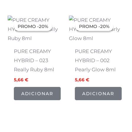
O
O
O
O
preço
preço
preço
preço
PROMO -20%
PROMO -20%
PROMO -20%
PROMO -20%
original
atual
original
atual
era:
é:
era:
é:
7,07 €.
5,66 €.
7,07 €.
5,66 €.
PURE CREAMY
PURE CREAMY
HYBRID – 023
HYBRID – 002
Really Ruby 8ml
Pearly Glow 8ml
5,66
€
5,66
€
ADICIONAR
ADICIONAR