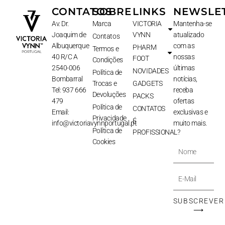
CONTATOS
SOBRE
LINKS
NEWSLE
Av. Dr.
Marca
VICTORIA
Mantenha-se
Joaquim de
VYNN
atualizado
Contatos
Albuquerque
com as
PHARM
Termos e
40 R/C A
nossas
FOOT
Condições
2540-006
últimas
NOVIDADES
Política de
Bombarral
notícias,
Trocas e
GADGETS
Tel: 937 666
receba
Devoluções
PACKS
479
ofertas
Política de
CONTATOS
Email:
exclusivas e
Privacidade
É
info@victoriavynnportugal.pt
muito mais.
Política de
PROFISSIONAL?
Cookies
Nome
E-
Mail
SUBSCREVER
⟶