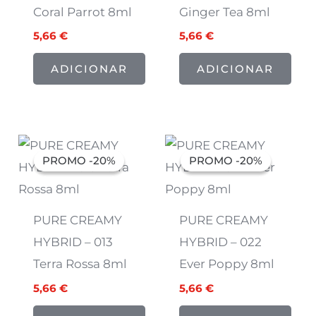
Coral Parrot 8ml
Ginger Tea 8ml
5,66
€
5,66
€
ADICIONAR
ADICIONAR
O
O
O
O
preço
preço
preço
preço
PROMO -20%
PROMO -20%
PROMO -20%
PROMO -20%
original
atual
original
atual
era:
é:
era:
é:
7,07 €.
5,66 €.
7,07 €.
5,66 €.
PURE CREAMY
PURE CREAMY
HYBRID – 013
HYBRID – 022
Terra Rossa 8ml
Ever Poppy 8ml
5,66
€
5,66
€