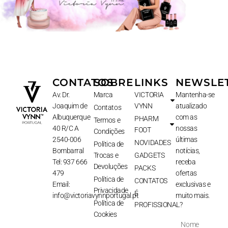
CONTATOS
SOBRE
LINKS
NEWSLE
Av. Dr.
Marca
VICTORIA
Mantenha-se
Joaquim de
VYNN
atualizado
Contatos
Albuquerque
com as
PHARM
Termos e
40 R/C A
nossas
FOOT
Condições
2540-006
últimas
NOVIDADES
Política de
Bombarral
notícias,
Trocas e
GADGETS
Tel: 937 666
receba
Devoluções
PACKS
479
ofertas
Política de
CONTATOS
Email:
exclusivas e
Privacidade
É
info@victoriavynnportugal.pt
muito mais.
Política de
PROFISSIONAL?
Cookies
Nome