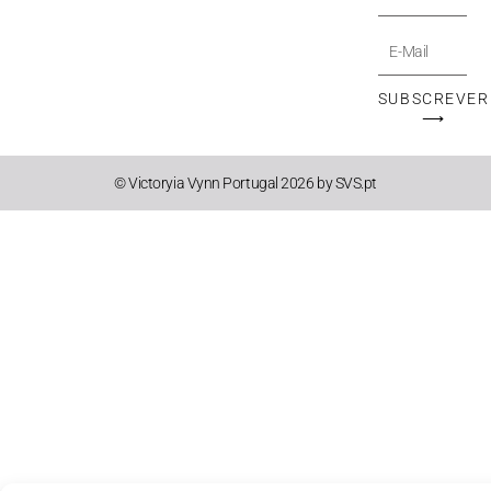
E-
Mail
SUBSCREVER
⟶
© Victoryia Vynn Portugal 2026 by SVS.pt