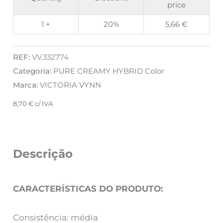
price
1 +
20%
5,66
€
REF:
VV.332774
Categoria:
PURE CREAMY HYBRID Color
Marca:
VICTORIA VYNN
8,70
€
c/ IVA
Descrição
CARACTERÍSTICAS DO PRODUTO:
Consistência: média