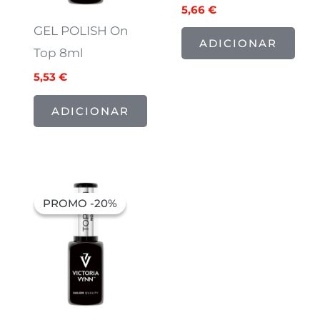
5,66
€
GEL POLISH On
ADICIONAR
Top 8ml
5,53
€
ADICIONAR
O
O
preço
preço
PROMO -20%
PROMO -20%
original
atual
era:
é:
8,94 €.
7,15 €.