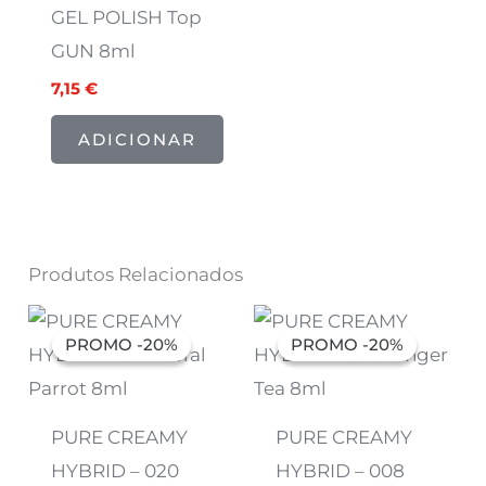
GEL POLISH Top
GUN 8ml
7,15
€
ADICIONAR
Produtos Relacionados
O
O
O
O
preço
preço
preço
preço
PROMO -20%
PROMO -20%
PROMO -20%
PROMO -20%
original
atual
original
atual
era:
é:
era:
é:
7,07 €.
5,66 €.
7,07 €.
5,66 €.
PURE CREAMY
PURE CREAMY
HYBRID – 020
HYBRID – 008