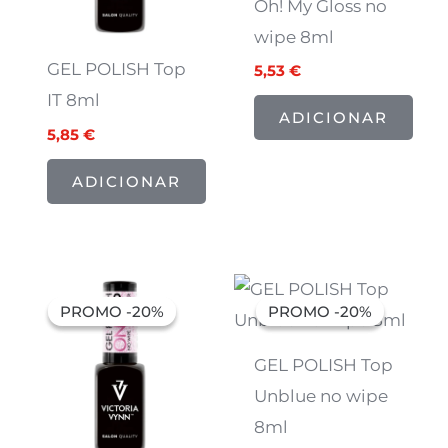
Oh! My Gloss no
wipe 8ml
GEL POLISH Top
5,53
€
IT 8ml
ADICIONAR
5,85
€
ADICIONAR
O
O
O
O
preço
preço
preço
preço
PROMO -20%
PROMO -20%
PROMO -20%
PROMO -20%
original
atual
original
atual
era:
é:
era:
é:
6,91 €.
5,53 €.
7,07 €.
5,66 €.
GEL POLISH Top
Unblue no wipe
8ml