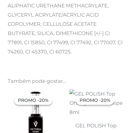
ALIPHATIC URETHANE METHACRYLATE,
GLYCERYL ACRYLATE/ACRYLIC ACID
COPOLYMER, CELLULOSE ACETATE
BUTYRATE, SILICA, DIMETHICONE [+/-] CI
77891, CI 15850, CI 77499, CI 77492, CI 77007, CI
74260, CI 45370, CI 60725.
Também pode gostar…
O
O
O
O
preço
preço
preço
preço
PROMO -20%
PROMO -20%
PROMO -20%
PROMO -20%
original
atual
original
atual
era:
é:
era:
é:
7,32 €.
5,85 €.
6,91 €.
5,53 €.
GEL POLISH Top