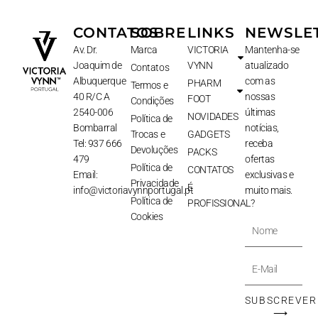
CONTATOS
SOBRE
LINKS
NEWSLE
Av. Dr.
Marca
VICTORIA
Mantenha-se
Joaquim de
VYNN
atualizado
Contatos
Albuquerque
com as
PHARM
Termos e
40 R/C A
nossas
FOOT
Condições
2540-006
últimas
NOVIDADES
Política de
Bombarral
notícias,
Trocas e
GADGETS
Tel: 937 666
receba
Devoluções
PACKS
479
ofertas
Política de
CONTATOS
Email:
exclusivas e
Privacidade
É
info@victoriavynnportugal.pt
muito mais.
Política de
PROFISSIONAL?
Cookies
Nome
E-
Mail
SUBSCREVER
⟶