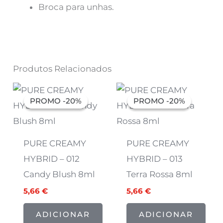
Broca para unhas.
Produtos Relacionados
O
O
O
O
preço
preço
preço
preço
PROMO -20%
PROMO -20%
PROMO -20%
PROMO -20%
original
atual
original
atual
era:
é:
era:
é:
7,07 €.
5,66 €.
7,07 €.
5,66 €.
PURE CREAMY
PURE CREAMY
HYBRID – 012
HYBRID – 013
Candy Blush 8ml
Terra Rossa 8ml
5,66
€
5,66
€
ADICIONAR
ADICIONAR