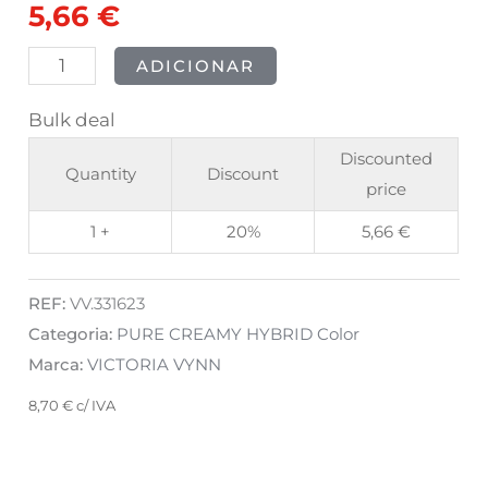
5,66
€
Tour
8ml
ADICIONAR
Bulk deal
Discounted
Quantity
Discount
price
1 +
20%
5,66
€
REF:
VV.331623
Categoria:
PURE CREAMY HYBRID Color
Marca:
VICTORIA VYNN
8,70
€
c/ IVA