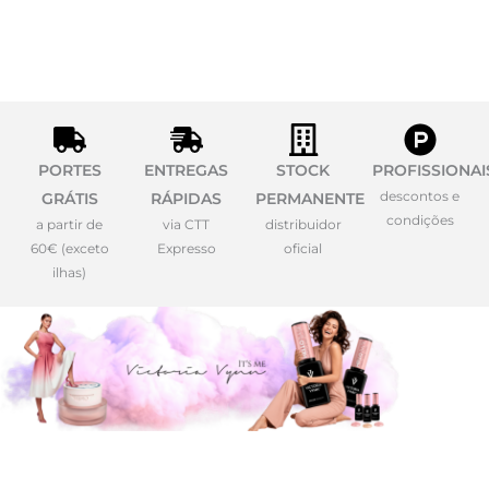
PORTES
ENTREGAS
STOCK
PROFISSIONAI
descontos e
GRÁTIS
RÁPIDAS
PERMANENTE
condições
a partir de
via CTT
distribuidor
60€ (exceto
Expresso
oficial
ilhas)