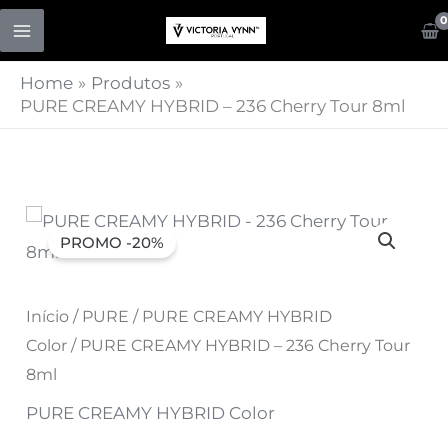
Skip
to
content
Home
Produtos
PURE CREAMY HYBRID – 236 Cherry Tour 8ml
Quantidade
O
O
PROMO -20%
de
preço
preço
PURE
CREAMY
original
Início
/
PURE
atual
/
PURE CREAMY HYBRID
HYBRID
Color
/ PURE CREAMY HYBRID – 236 Cherry Tour
era:
é:
-
8ml
236
7,07 €.
5,66 €.
PURE CREAMY HYBRID Color
Cherry