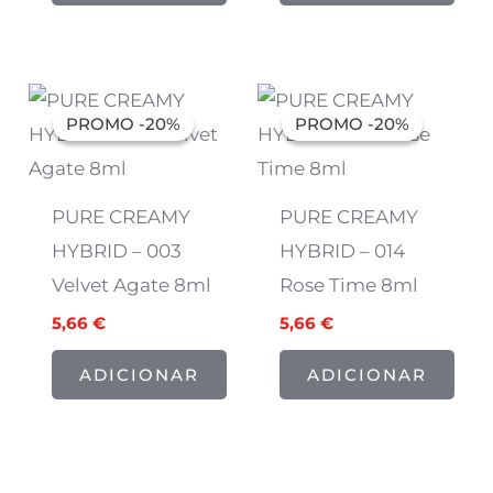
O
O
O
O
preço
preço
preço
preço
PROMO -20%
PROMO -20%
PROMO -20%
PROMO -20%
original
atual
original
atual
era:
é:
era:
é:
7,07 €.
5,66 €.
7,07 €.
5,66 €.
PURE CREAMY
PURE CREAMY
HYBRID – 003
HYBRID – 014
Velvet Agate 8ml
Rose Time 8ml
5,66
€
5,66
€
ADICIONAR
ADICIONAR